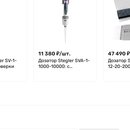
11 380
₽
/
шт.
47 490
₽
er SV-1-
Дозатор Stegler SVA-1-
Дозатор S
оверки
1000-10000: с
12-20-200
поверкой