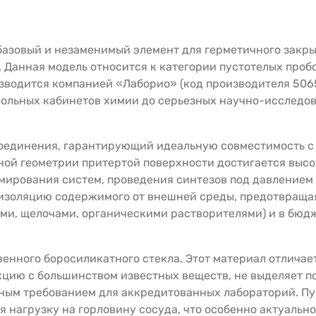
базовый и незаменимый элемент для герметичного закры
 Данная модель относится к категории пустотелых пробо
зводится компанией «Лаборио» (код производителя 506
кольных кабинетов химии до серьезных научно-исследов
оединения, гарантирующий идеальную совместимость с 
ой геометрии притертой поверхности достигается высок
умирования систем, проведения синтезов под давлением
золяцию содержимого от внешней среды, предотвращая у
ами, щелочами, органическими растворителями) и в бюд
венного боросиликатного стекла. Этот материал отлича
кцию с большинством известных веществ, не выделяет п
ьным требованием для аккредитованных лабораторий. П
я нагрузку на горловину сосуда, что особенно актуальн