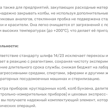
а также для предприятий, закупающих расходные матери
надежно закрывать колбы, не используя дополнительные
стиковых аналогов, стеклянная пробка не подвержена с
ахи и красители. Она легко очищается от загрязнений с
 высоких температурах (до +200°C), что делает её приг
ельности:
тветствие стандарту шлифа 14/23 исключает перекосы и
ает в реакцию с реагентами, сохраняя чистоту эксперим
ение длительного срока службы, снижая бюджет на лабо
 агрессивными средами, спиртами, эфирами и другими 
ораторных посудомоечных машинах и стерилизацию.
тра приборов: круглодонных колб, колб Бунзена, делите
нтрольно-измерительных приборов) и цеховых экспрес
 вы получаете надежный комплектующий элемент, котор
гических операций.