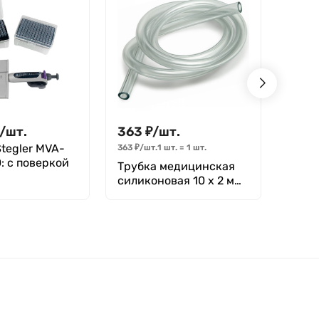
/
шт.
363
₽
/
шт.
11 3
tegler MVA-
Дозат
363
₽
/
шт.
1 шт.
=
1
шт.
: с поверкой
100-1
Трубка медицинская
силиконовая 10 х 2 мм
(внутренний диаметр
Х толщина стенки), (1
метр)