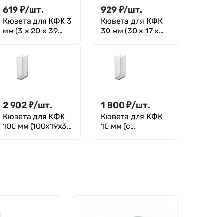
619
₽
/
шт.
929
₽
/
шт.
Кювета для КФК 3
Кювета для КФК
мм (3 х 20 х 39
30 мм (30 х 17 х
мм), Greetmed
38 мм), Greetmed
2 902
₽
/
шт.
1 800
₽
/
шт.
Кювета для КФК
Кювета для КФК
100 мм (100х19х34
10 мм (с
мм)
уменьшенным
объемом, 10х5х43
мм)