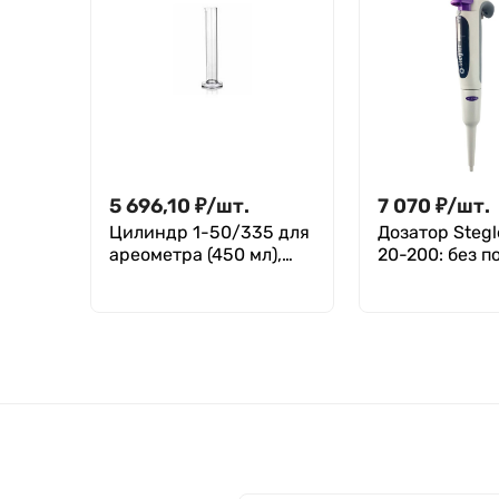
5 696,10
₽
/
шт.
7 070
₽
/
шт.
Цилиндр 1-50/335 для
Дозатор Stegl
ареометра (450 мл),
20-200: без п
ГОСТ 18481-81 (Срок
изготовления 60 дней)