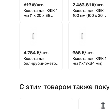
619
₽
/
шт.
2 463,81
₽
/
шт.
Кювета для КФК 1
Кювета для КФК
мм (1 х 20 х 38
100 мм (100 х 20 х
мм), Greetmed
38), Greetmed
4 784
₽
/
шт.
968
₽
/
шт.
Кювета для
Кювета для КФК 1
билирубинометра
мм (1х19х34 мм)
БИЛИМЕТ 80 мм,
(80х20 мм)
С этим товаром также пок