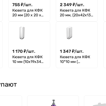
755
₽
/
шт.
2 349
₽
/
шт.
Кювета для КФК
Кювета для КФК
20 мм (20 х 20 х
20 мм, (20х42х13
39 мм), Greetmed
мм)
1 170
₽
/
шт.
1 347
₽
/
шт.
Кювета для КФК
Кювета для КФК
10 мм (10х19х34
10*10 мм (
мм)
прозрачные
стенки, 10х10х43
мм)
упают