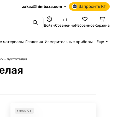
Запросить КП
zakaz@himbaza.com
Поиск
Войти
Сравнение
Избранное
Корзина
е материалы
Геодезия
Измерительные приборы
Еще
9 - пустотелая
телая
1
БАЛЛОВ