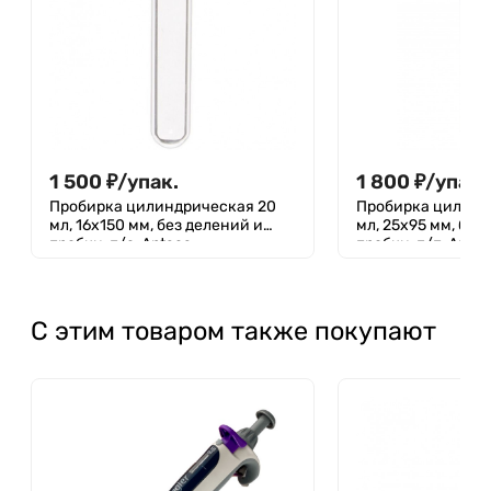
1 500
₽
/
упак.
1 800
₽
/
упак.
Пробирка цилиндрическая 20
Пробирка цилинд
мл, 16х150 мм, без делений и
мл, 25х95 мм, без
пробки, п/с, Aptaca
пробки, п/п, Apta
100 штук
С этим товаром также покупают