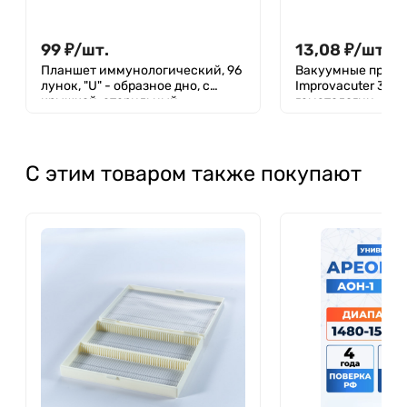
99
₽
/
шт.
13,08
₽
/
шт.
Планшет иммунологический, 96
Вакуумные проби
лунок, "U" - образное дно, с
Improvacuter 3 мл
крышкой, стерильный,
гематологии
полистирол, инд. упаковка, ММД
С этим товаром также покупают