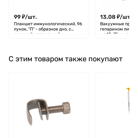
99
₽
/
шт.
13,08
₽
/
шт.
Планшет иммунологический, 96
Вакуумные проби
лунок, "П" - образное дно, с
гепарином лития 
крышкой, стерильный,
мл 13×75 мм для 
полистирол, инд. упаковка,
Greetmed
С этим товаром также покупают