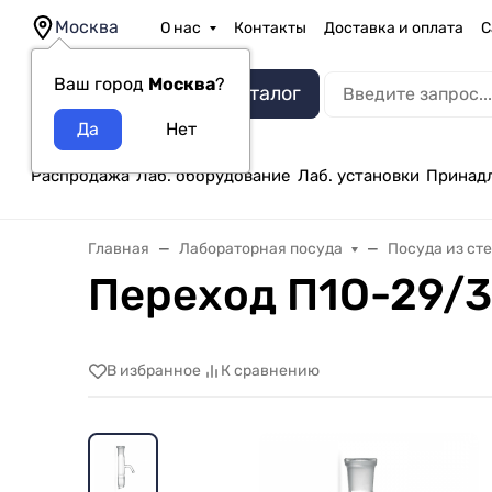
Москва
О нас
Контакты
Доставка и оплата
С
Ваш город
Москва
?
Каталог
Распродажа
Лаб. оборудование
Лаб. установки
Принад
Главная
Лабораторная посуда
Посуда из ст
Переход П1О-29/3
В избранное
К сравнению