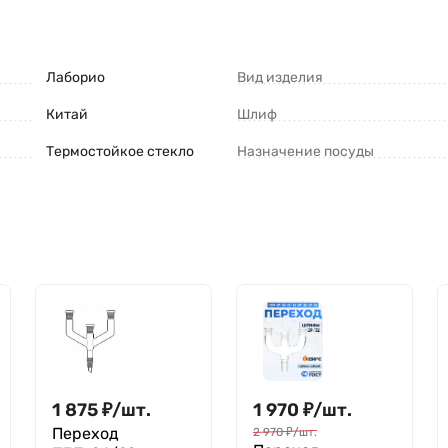
Лаборио
Вид изделия
Китай
Шлиф
Термостойкое стекло
Назначение посуды
1 875
₽
/
шт.
1 970
₽
/
шт.
Переход
2 970
₽
/
шт.