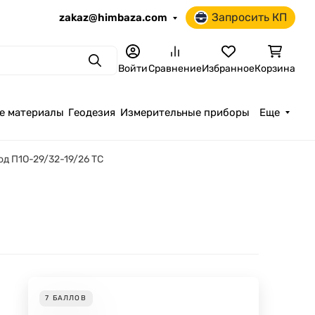
Запросить КП
zakaz@himbaza.com
Поиск
Войти
Сравнение
Избранное
Корзина
е материалы
Геодезия
Измерительные приборы
Еще
д П1О-29/32-19/26 ТС
7
БАЛЛОВ