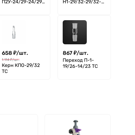
П2У-24/29-24/29
Н1-29/32-29/32-
ТС
14/23 ТС, Лаборио
658
₽
/
шт.
867
₽
/
шт.
Переход П-1-
1 114
₽
/
шт.
Керн КПО-29/32
19/26-14/23 ТС
ТС