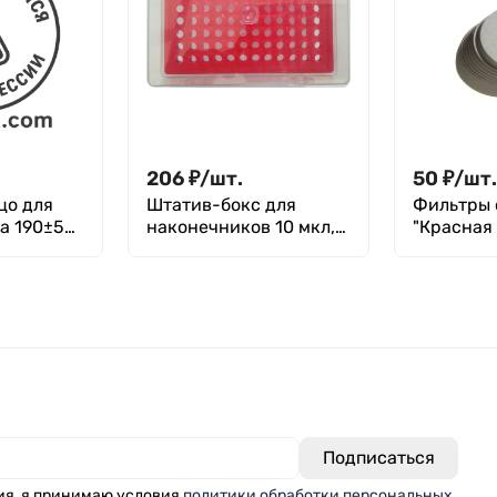
206
₽
/
шт.
50
₽
/
шт
цо для
Штатив-бокс для
Фильтры 
а 190±5
наконечников 10 мкл,
"Красная 
80 мм
96 гнезд, п/п, Greetmed
уп. 100 шт
ия, я принимаю условия
политики обработки персональных