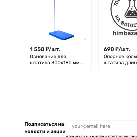
1 550
₽
/
шт.
690
₽
/
шт.
Основание для
Опорное коль
штатива 300х180 мм,
штатива длин
со стержнем 700х10
мм, диаметр 
мм, литье
Подписаться на
новости и акции
Нажимая на кнопку подтвержден