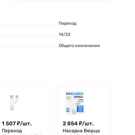
Переход
14/23
Общего назначения
1 507
₽
/
шт.
2 854
₽
/
шт.
Переход
Насадка Вюрца