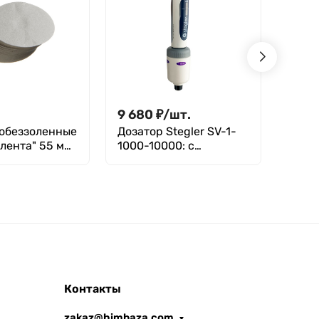
.
9 680
₽
/
шт.
2 90
обеззоленные
Дозатор Stegler SV-1-
Арео
лента" 55 мм,
1000-10000: с
нефт
.
поверкой
750-
81
Контакты
zakaz@himbaza.com