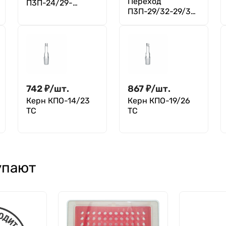
Переход
П3П-24/29-
П3П-29/32-29/32-
24/29-24/29-
29/32-29/32 ТС,
24/29 ТС
керн и муфты
29/32
742
₽
/
шт.
867
₽
/
шт.
Керн КПО-14/23
Керн КПО-19/26
ТС
ТС
упают