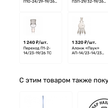
П1О-24/29-19/26
П3П-29/32-19/26-
ТС
19/26-19/26 ТС
(керн 29/32,
муфты 19/26,
термостойкий)
1 240
₽
/
шт.
1 320
₽
/
шт.
Переход П1-2-
Алонж «Паук»
14/23-19/26 ТС
АП-14/23-14/23
ТС
С этим товаром также пок