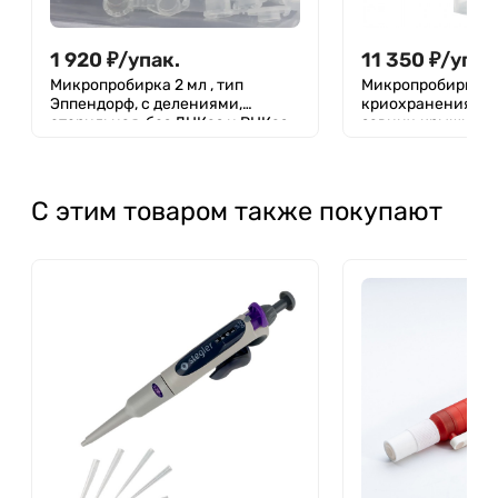
1 920
₽
/
упак.
11 350
₽
/
упак
Микропробирка 2 мл , тип
Микропробирка д
Эппендорф, с делениями,
криохранения 1,5 м
стерильная ,без ДНКаз и РНКаз,
завинч.крышкой,
п/п, Jet Bio-Filtration (уп.500шт)
уплотнительным к
юбкой, б/ДНК-аз,
уп.500шт., Aptaca
С этим товаром также покупают