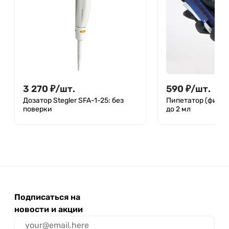
3 270
₽
/
шт.
590
₽
/
шт.
Дозатор Stegler SFA-1-25: без
Пипетатор (финг
поверки
до 2 мл
Подписаться на
новости и акции