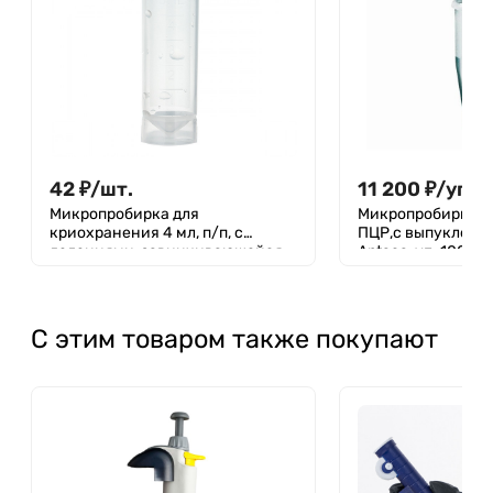
42
₽
/
шт.
11 200
₽
/
упак
Микропробирка для
Микропробирка 0,
криохранения 4 мл, п/п, с
ПЦР,с выпуклой к
делениями, завинчивающейся
Aptaca, уп. 1000 ш
крышкой и юбкой устойчивости,
стерил., Aptaca
С этим товаром также покупают