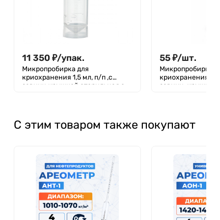
11 350
₽
/
упак.
55
₽
/
шт.
Микропробирка для
Микропробирка д
криохранения 1,5 мл, п/п ,с
криохранения 1,5 м
завинч.крышкой,стерильная,с
завинч. крышкой, 
уплотнительным кольцом, с
уплотнительным 
юбкой, б/ДНК-аз, РНК-аз,
кольцом, с юбкой,
уп.500шт., Aptaca
С этим товаром также покупают