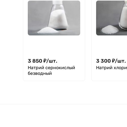
3 850
₽
/
шт.
3 300
₽
/
шт.
Натрий сернокислый
Натрий хлор
безводный