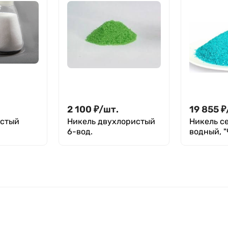
2 100
₽
/
шт.
19 855
₽
истый
Никель двухлористый
Никель с
6-вод.
водный, "