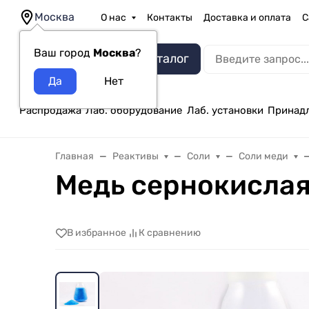
Москва
О нас
Контакты
Доставка и оплата
С
Ваш город
Москва
?
Каталог
Распродажа
Лаб. оборудование
Лаб. установки
Принад
Главная
Реактивы
Соли
Соли меди
Медь сернокислая
В избранное
К сравнению