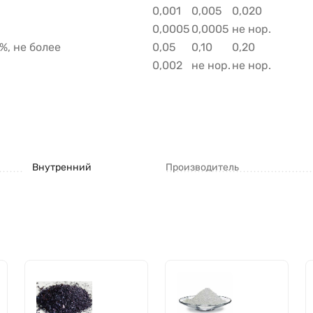
0,001
0,005
0,020
0,0005
0,0005
не нор.
%, не более
0,05
0,10
0,20
0,002
не нор.
не нор.
Внутренний
Производитель