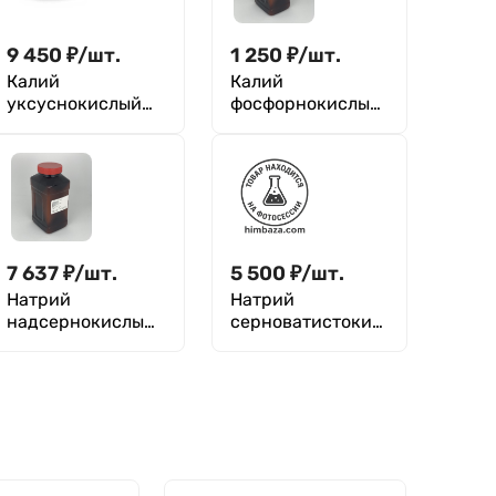
9 450
₽
/
шт.
1 250
₽
/
шт.
Калий
Калий
уксуснокислый
фосфорнокислый
(ацетат)
пиро
(пирофосфат)
7 637
₽
/
шт.
5 500
₽
/
шт.
Натрий
Натрий
надсернокислый
серноватистокис
(персульфат)
лый 5-водный
(натрия
тиосульфат, ЧДА)