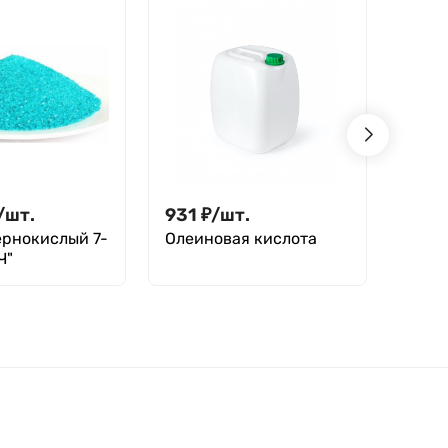
/
шт.
931
₽
/
шт.
5 25
ернокислый 7-
Олеиновая кислота
Цинк
Ч"
вод. 