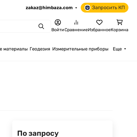
Запросить КП
zakaz@himbaza.com
Поиск
Войти
Сравнение
Избранное
Корзина
е материалы
Геодезия
Измерительные приборы
Еще
По запросу