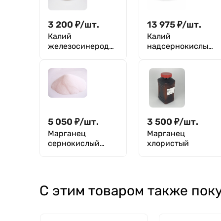
3 200
₽
/
шт.
13 975
₽
/
шт.
Калий
Калий
железосинеродис
надсернокислый
тый
(персульфат)
5 050
₽
/
шт.
3 500
₽
/
шт.
Марганец
Марганец
сернокислый
хлористый
(сульфат
марганца)
С этим товаром также пок