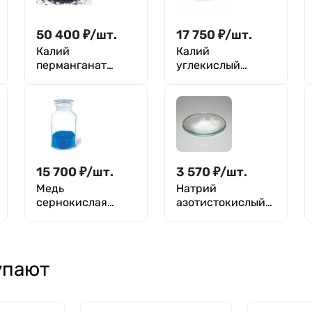
50 400
₽
/
шт.
17 750
₽
/
шт.
Калий
Калий
перманганат
углекислый
(прекурсор)
кислый
15 700
₽
/
шт.
3 570
₽
/
шт.
Медь
Натрий
сернокислая
азотистокислый
(сульфат меди)
(нитрит)
упают