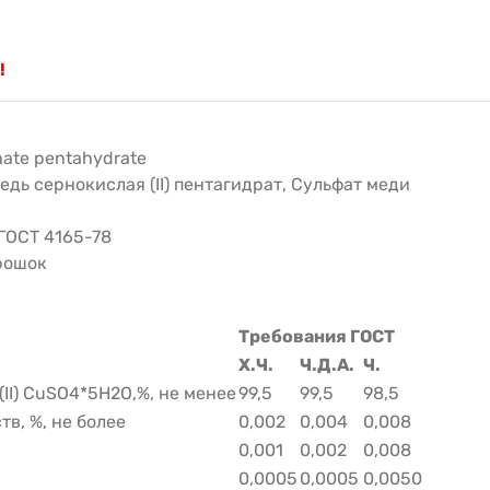
!
hate pentahydrate
едь сернокислая (II) пентагидрат, Сульфат меди
ГОСТ 4165-78
рошок
Требования ГОСТ
Х.Ч.
Ч.Д.А.
Ч.
II) CuSO4*5H2O,%, не менее
99,5
99,5
98,5
в, %, не более
0,002
0,004
0,008
0,001
0,002
0,008
0,0005
0,0005
0,0050