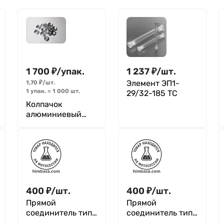
1 700
₽
/
упак.
1 237
₽
/
шт.
Элемент ЭП1-
1,70
₽
/
шт.
1 упак.
=
1 000
шт.
29/32-185 ТС
Колпачок
алюминиевый
12А20 (К-2-20),
для пениц.флак,
прошедший
престерилиз.
очистку, уп. 1000
шт
400
₽
/
шт.
400
₽
/
шт.
Прямой
Прямой
соединитель тип
соединитель тип
муфта 29/32,
керн 29/32, длина