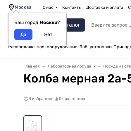
Москва
О нас
Контакты
Доставка и оплата
С
Ваш город
Москва
?
Каталог
Распродажа
Лаб. оборудование
Лаб. установки
Принад
Главная
Лабораторная посуда
Посуда из ст
Колба мерная 2а-5
В избранное
К сравнению