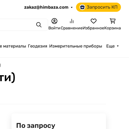
Запросить КП
zakaz@himbaza.com
Поиск
Войти
Сравнение
Избранное
Корзина
е материалы
Геодезия
Измерительные приборы
Еще
)
ти)
По запросу