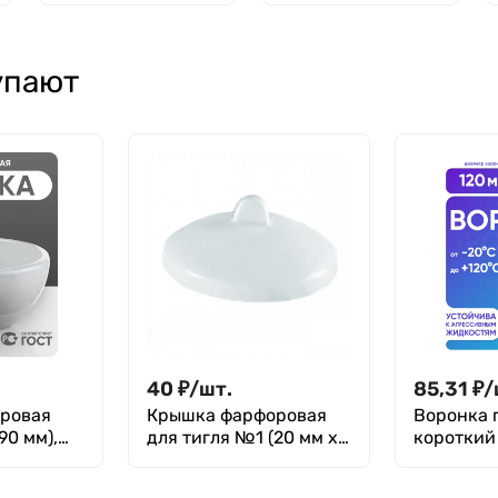
длина 15 см,
15 см,
боросиликатное
боросиликатное
стекло,
стекло,
упают
термостойкий
термостойкий
40
₽
/
шт.
85,31
₽
/
оровая
Крышка фарфоровая
Воронка п
90 мм),
для тигля №1 (20 мм х
короткий
13 мм), ГОСТ 9147-80
Лаборио