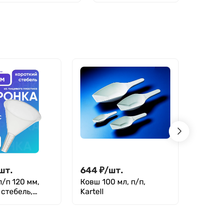
боросиликатное
боросиликатное
стекло,
стекло,
термостойкий
термостойкий
шт.
644
₽
/
шт.
370
/п 120 мм,
Ковш 100 мл, п/п,
Тиге
 стебель,
Kartell
высок
(76 м
9147