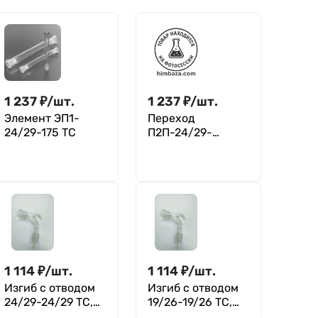
1 237
₽
/
шт.
1 237
₽
/
шт.
Элемент ЭП1-
Переход
24/29-175 ТС
П2П-24/29-
24/29-24/29 ТС
1 114
₽
/
шт.
1 114
₽
/
шт.
Изгиб с отводом
Изгиб с отводом
24/29-24/29 ТС,
19/26-19/26 ТС,
под углом 105°,
под углом 105°,