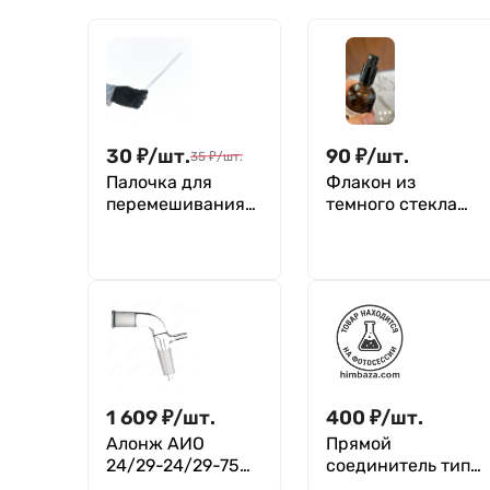
30
₽
/
шт.
90
₽
/
шт.
35
₽
/
шт.
Палочка для
Флакон из
перемешивания
темного стекла
стеклянная 6*220
100 мл с
ММ, rus
крышкой-
дозатором,
стоппером
1 609
₽
/
шт.
400
₽
/
шт.
Алонж АИО
Прямой
24/29-24/29-75
соединитель тип
ТС,
керн 29/32, длина