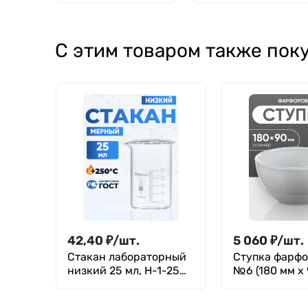
боросиликатное
10 см,
стекло,
боросиликатное
термостойкий
стекло,
С этим товаром также пок
термостойкий
42,40
₽
/
шт.
5 060
₽
/
шт.
Стакан лабораторный
Ступка фарф
низкий 25 мл, Н-1-25
№6 (180 мм х 
ТС, Лаборио
ГОСТ 9147-80