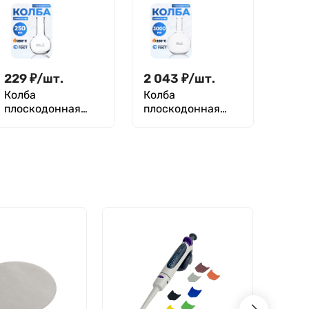
Boro 3.3, Лаборио
229
₽
/
шт.
2 043
₽
/
шт.
Колба
Колба
плоскодонная
плоскодонная
250 мл, П-2-250-
3000 мл, П-2-
34 ТС, Лаборио
3000-50 ТС