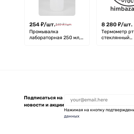
254
₽
/
шт.
8 280
₽
/
шт.
349
₽
/
шт.
Промывалка
Термометр р
лабораторная 250 мл,
стеклянный
п/эт, Greetmed
максимальны
N1 (20+220)
Подписаться на
новости и акции
Нажимая на кнопку подтвержден
данных