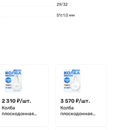
29/32
51±1,0 мм
2 310
₽
/
шт.
3 570
₽
/
шт.
Колба
Колба
плоскодонная
плоскодонная
2000 мл, П-1-
5000 мл, П-1-
2000-34/35 ТС
5000-34/35 ТС,