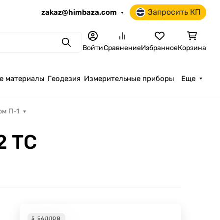
Запросить КП
zakaz@himbaza.com
Поиск
Войти
Сравнение
Избранное
Корзина
е материалы
Геодезия
Измерительные приборы
Еще
ом П-1
2 ТС
5
БАЛЛОВ