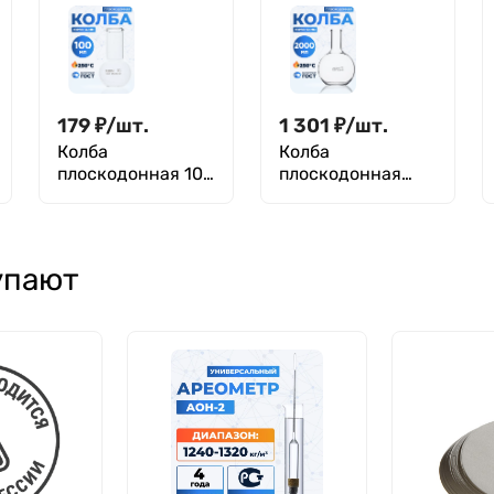
ТС
179
₽
/
шт.
1 301
₽
/
шт.
Колба
Колба
плоскодонная 100
плоскодонная
мл, П-2-100-34 ТС
2000 мл, П-2-
2000-50 ТС
упают