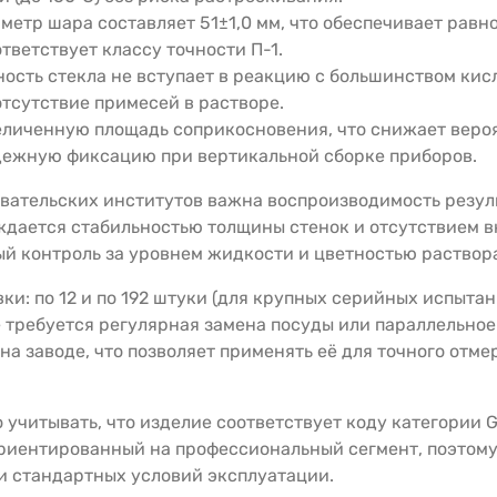
метр шара составляет 51±1,0 мм, что обеспечивает рав
тветствует классу точности П-1.
ость стекла не вступает в реакцию с большинством кис
отсутствие примесей в растворе.
личенную площадь соприкосновения, что снижает веро
дежную фиксацию при вертикальной сборке приборов.
вательских институтов важна воспроизводимость резуль
рждается стабильностью толщины стенок и отсутствием 
й контроль за уровнем жидкости и цветностью раствора
ки: по 12 и по 192 штуки (для крупных серийных испыта
 требуется регулярная замена посуды или параллельно
на заводе, что позволяет применять её для точного отм
учитывать, что изделие соответствует коду категории G
ориентированный на профессиональный сегмент, поэтому
и стандартных условий эксплуатации.