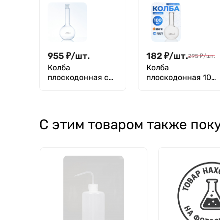
Boro 3.3, Лаборио
955
₽
/
шт.
182
₽
/
шт.
295
₽
/
шт.
Колба
Колба
плоскодонная с
плоскодонная 100
длинным горлом
мл, П-2-100-22 ТС
1000 мл, П-1-
1000-29/32 ТС
С этим товаром также пок