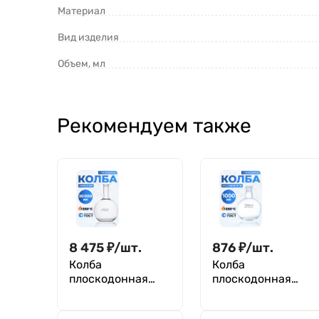
Материал
Вид изделия
Объем, мл
Рекомендуем также
8 475
₽
/
шт.
876
₽
/
шт.
Колба
Колба
плоскодонная
плоскодонная
20000 мл, П-2-
1000 мл, П-1-
20000-80 ТС,
1000-29/32 ТС