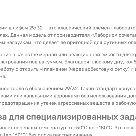
ким шлифом 29/32 — это классический элемент лаборато
ах. Данная модель от производителя «Лаборио» сочетае
им нагрузкам, что делает её пригодной для рутинных оп
ание в качестве мерной или реакционной емкости для 
ильтрования под вакуумом. Благодаря плоскому дну, кол
работу с открытым пламенем (через асбестовую сетку) 
не.
ое горло с обозначением 29/32. Такой стандарт конус
ками или капельными воронками без использования доп
предотвращения утечек агрессивных веществ в рабочую
а для специализированных зад
ает перепады температур от -50°C до +180°C. Это позво
 (до 160°C) без риска растрескивания.