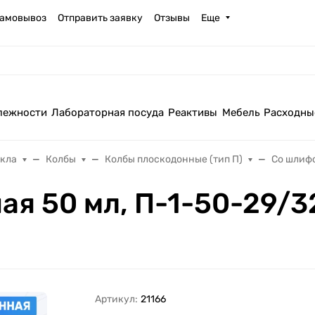
амовывоз
Отправить заявку
Отзывы
Еще
лежности
Лабораторная посуда
Реактивы
Мебель
Расходны
екла
Колбы
Колбы плоскодонные (тип П)
Со шлиф
ая 50 мл, П-1-50-29/3
Артикул:
21166