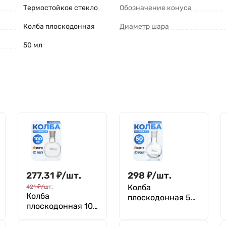
Термостойкое стекло
Обозначение конуса
Колба плоскодонная
Диаметр шара
50 мл
277,31
₽
/
шт.
298
₽
/
шт.
Колба
421
₽
/
шт.
Колба
плоскодонная 50
плоскодонная 100
мл, П-1-50-14/23
мл, П-1-100-19/26
ТС