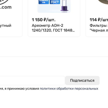
1 150
₽
/
шт.
114
₽
/
шт
тутный
Ареометр АОН-2
Фильтры 
1240/1320, ГОСТ 18481-
"Черная л
й СП-83
81
уп. 100 шт
ия, я принимаю условия
политики обработки персональных