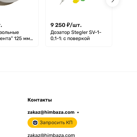
.
9 250
₽
/
шт.
6 97
зольные
Дозатор Stegler SV-1-
Штатив для п
ента" 125 мм,
0,1-1: с поверкой
верти
.
основ
Kartel
Контакты
zakaz@himbaza.com
Запросить КП
zakaz@himbaza.com