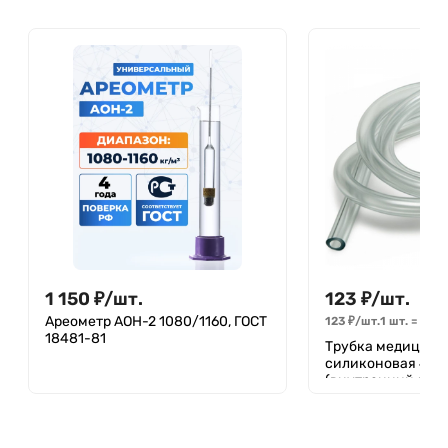
1 150
₽
/
шт.
123
₽
/
шт.
Ареометр АОН-2 1080/1160, ГОСТ
123
₽
/
шт.
1 шт.
=
1
шт
18481-81
Трубка медицинс
силиконовая 4 х 
(внутренний диа
стенки) 1 метр