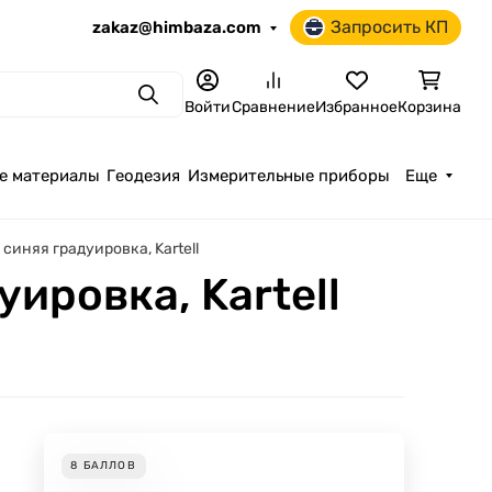
Запросить КП
zakaz@himbaza.com
Поиск
Войти
Сравнение
Избранное
Корзина
е материалы
Геодезия
Измерительные приборы
Еще
синяя градуировка, Kartell
ировка, Kartell
8
БАЛЛОВ