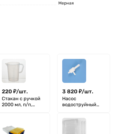
Мерная
220
₽
/
шт.
3 820
₽
/
шт.
Стакан с ручкой
Насос
2000 мл, п/п,
водоструйный
Экрос
фторопласт