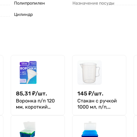
Полипропилен
Назначение посуды
Цилиндр
85,31
₽
/
шт.
145
₽
/
шт.
Воронка п/п 120
Стакан с ручкой
мм, короткий
1000 мл, п/п,
стебель, Лаборио
Экрос