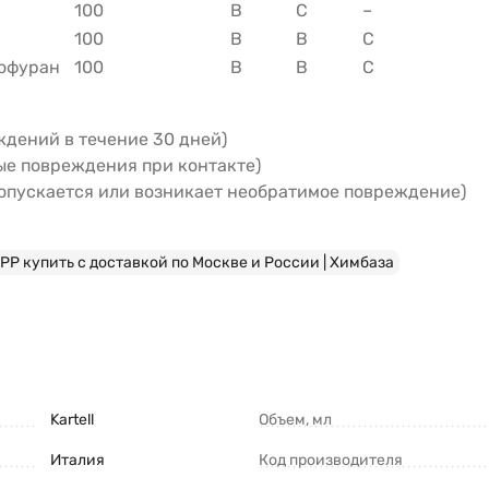
100
B
C
–
100
B
B
C
офуран
100
B
B
C
ждений в течение 30 дней)
ые повреждения при контакте)
допускается или возникает необратимое повреждение)
PP купить с доставкой по Москве и России | Химбаза
Kartell
Объем, мл
Италия
Код производителя