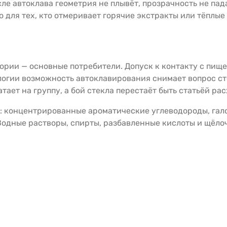
сле автоклава геометрия не плывёт, прозрачность не пад
о для тех, кто отмеривает горячие экстракты или тёплы
ории — основные потребители. Допуск к контакту с пи
логии возможность автоклавирования снимает вопрос ст
тает на группу, а бой стекла перестаёт быть статьёй рас
: концентрированные ароматические углеводороды, гал
одные растворы, спирты, разбавленные кислоты и щёлоч