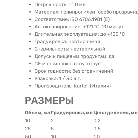
Погрешность: ±1,0 мл
Материал: полипропилен (особо прозрачн
Соответствие: ISO 6706:1981 (E)
Автоклавирование: +121 °C, 20 минут
Длительная эксплуатация: до +100 °C
Градуировка: нестираемая
Стерильность: нестерильный
Допуск к пищевым продуктам: да
CE маркировка: отсутствует
Срок годности: без ограничений
Упаковка: 1 / 30 шт.
Производитель: Kartell (Италия)
РАЗМЕРЫ
Объем, мл
Градуировка, мл
Цена деления, мл
10
2
0,2
25
5
0,5
50
10
1,0