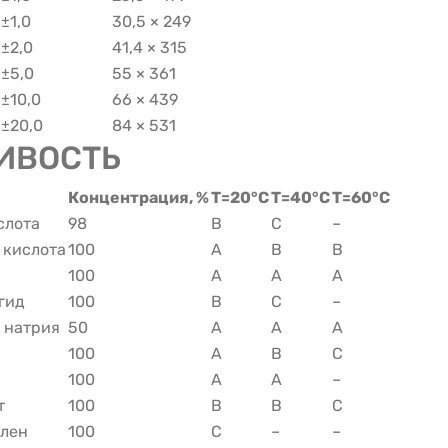
±1,0
30,5 × 249
±2,0
41,4 × 315
±5,0
55 × 361
±10,0
66 × 439
±20,0
84 × 531
ИВОСТЬ
Концентрация, %
T=20°C
T=40°C
T=60°C
слота
98
B
C
–
 кислота
100
A
B
B
100
A
A
A
гид
100
B
C
–
 натрия
50
A
A
A
100
A
B
C
100
A
A
–
т
100
B
B
C
лен
100
C
–
–