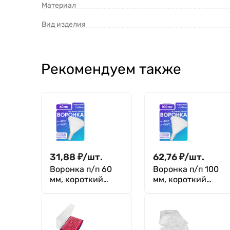
Материал
Вид изделия
Рекомендуем также
31,88
₽
/
шт.
62,76
₽
/
шт.
Воронка п/п 60
Воронка п/п 100
мм, короткий
мм, короткий
стебель, Лаборио
стебель, Лаборио