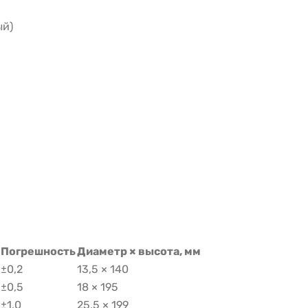
ый)
Погрешность
Диаметр × высота, мм
±0,2
13,5 × 140
±0,5
18 × 195
±1,0
25,5 × 199