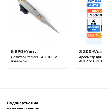
5 890
₽
/
шт.
3 200
₽
/
шт.
Дозатор Stegler SFA-1-100: с
Ареометр для не
поверкой
АНТ-1 950-1010, Г
Подписаться на
новости и акции