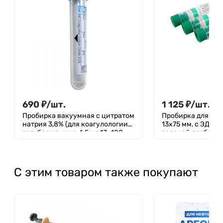
690
₽
/
шт.
1 125
₽
/
шт.
Пробирка вакуумная с цитратом
Пробирка для гем
натрия 3,8% (для коагулологии),
13х75 мм, с ЭДТА-К
голубая крышка 4,5 мл,13х100
зеленой пробкой,
мм, ПЭТФ, уп. 100 шт., М.мед
С этим товаром также покупают