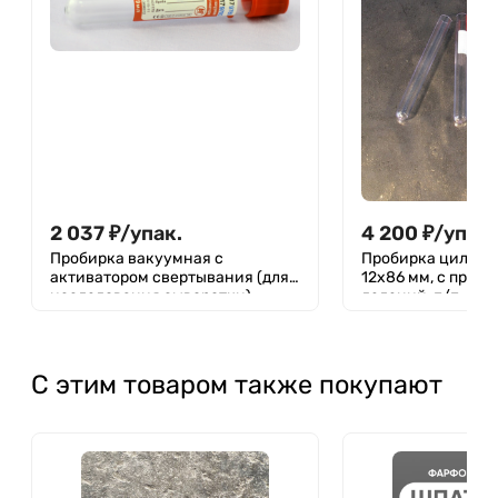
2 037
₽
/
упак.
4 200
₽
/
упак.
Пробирка вакуумная с
Пробирка цилиндр
активатором свертывания (для
12х86 мм, с пробк
исследования сыворотки),
делений, п/п, Apta
оранжевая крышка 3 мл, 13х75
мм, МиниМед
С этим товаром также покупают