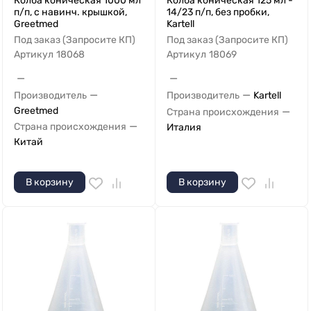
Колба коническая 1000 мл
Колба коническая 125 мл -
п/п, с навинч. крышкой,
14/23 п/п, без пробки,
Greetmed
Kartell
Под заказ (Запросите КП)
Под заказ (Запросите КП)
Артикул
18068
Артикул
18069
—
—
—
—
Производитель
Производитель
Kartell
Greetmed
—
Страна происхождения
—
Страна происхождения
Италия
Китай
В корзину
В корзину