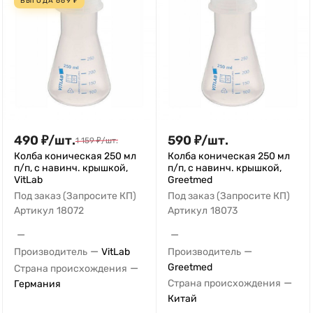
ВЫГОДА
669
₽
490
₽
/
шт.
590
₽
/
шт.
1 159
₽
/
шт.
Колба коническая 250 мл
Колба коническая 250 мл
п/п, с навинч. крышкой,
п/п, с навинч. крышкой,
VitLab
Greetmed
Под заказ (Запросите КП)
Под заказ (Запросите КП)
Артикул
18072
Артикул
18073
—
—
—
—
Производитель
VitLab
Производитель
—
Greetmed
Страна происхождения
—
Страна происхождения
Германия
Китай