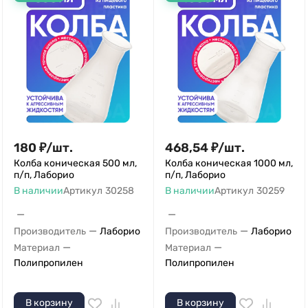
180
₽
/
шт.
468,54
₽
/
шт.
Колба коническая 500 мл,
Колба коническая 1000 мл,
п/п, Лаборио
п/п, Лаборио
В наличии
Артикул
30258
В наличии
Артикул
30259
—
—
—
—
Производитель
Лаборио
Производитель
Лаборио
—
—
Материал
Материал
Полипропилен
Полипропилен
В корзину
В корзину