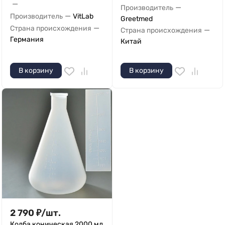
—
—
Производитель
—
Производитель
VitLab
Greetmed
—
Страна происхождения
—
Страна происхождения
Германия
Китай
В корзину
В корзину
2 790
₽
/
шт.
Колба коническая 2000 мл