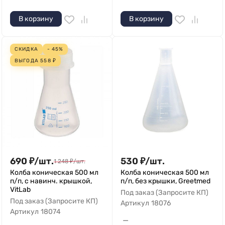
В корзину
В корзину
СКИДКА
- 45%
ВЫГОДА
558
₽
690
₽
/
шт.
530
₽
/
шт.
1 248
₽
/
шт.
Колба коническая 500 мл
Колба коническая 500 мл
п/п, с навинч. крышкой,
п/п, без крышки, Greetmed
VitLab
Под заказ (Запросите КП)
Под заказ (Запросите КП)
Артикул
18076
Артикул
18074
—