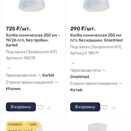
725
₽
/
шт.
290
₽
/
шт.
Колба коническая 250 мл -
Колба коническая 250 мл
19/26 п/п, без пробки,
п/п, без крышки, Greetmed
Kartell
Под заказ (Запросите КП)
Под заказ (Запросите КП)
Артикул
18071
Артикул
18070
—
—
—
Производитель
—
Производитель
Kartell
Greetmed
—
Страна происхождения
—
Страна происхождения
Италия
Китай
В корзину
В корзину
СКИДКА
- 58%