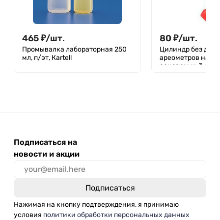
465
₽
/
шт.
80
₽
/
шт.
Промывалка лабораторная 250
Цилиндр без деле
мл, п/эт, Кartell
ареометров на п
основании 3-25/19
4320-012-295081
Подписаться на
новости и акции
Нажимая на кнопку подтверждения, я принимаю
условия
политики обработки персональных данных