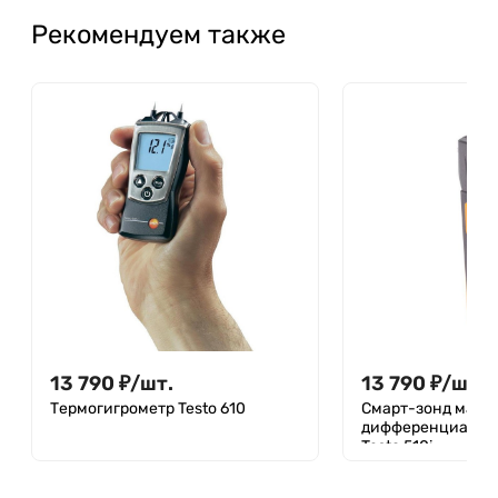
Рекомендуем также
13 790
₽
/
шт.
13 790
₽
/
шт.
Термогигрометр Testo 610
Смарт-зонд мано
дифференциально
Testo 510i