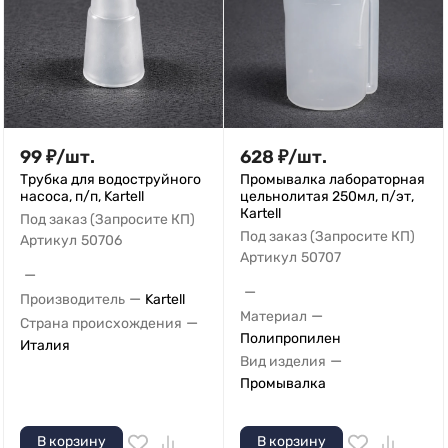
99
₽
/
шт.
628
₽
/
шт.
Трубка для водоструйного
Промывалка лабораторная
насоса, п/п, Kartell
цельнолитая 250мл, п/эт,
Кartell
Под заказ (Запросите КП)
Под заказ (Запросите КП)
Артикул
50706
Артикул
50707
—
—
—
Производитель
Kartell
—
Материал
—
Страна происхождения
Полипропилен
Италия
—
Вид изделия
Промывалка
В корзину
В корзину