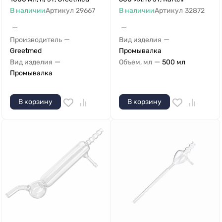
В наличии
Артикул
29667
В наличии
Артикул
32872
—
—
—
—
Производитель
Вид изделия
Greetmed
Промывалка
—
—
Вид изделия
Объем, мл
500 мл
Промывалка
В корзину
В корзину