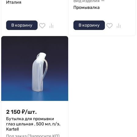
—
Вид изделия
Италия
Промывалка
В корзину
В корзину
2 150
₽
/
шт.
Бутылка для промывки
глаз цельная , 500 мл, п/э,
Кartell
Под заказ (Запросите КП)