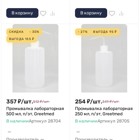
В корзину
В корзину
СКИДКА
- 30%
- 27%
ВЫГОДА
95
₽
ВЫГОДА
155
₽
357
₽
/
шт.
254
₽
/
шт.
512
₽
/
шт.
349
₽
/
шт.
Промывалка лабораторная
Промывалка лабораторная
500 мл, п/эт, Greetmed
250 мл, п/эт, Greetmed
В наличии
Артикул
28704
В наличии
Артикул
28705
—
—
—
—
Производитель
Производитель