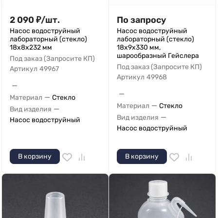
2 090
₽
/
шт.
По запросу
Насос водоструйный
Насос водоструйный
лабораторный (стекло)
лабораторный (стекло)
18х8х232 мм
18х9х330 мм,
шарообразный Гейслера
Под заказ (Запросите КП)
Под заказ (Запросите КП)
Артикул
49967
Артикул
49968
—
—
—
Материал
Стекло
—
Материал
Стекло
—
Вид изделия
—
Вид изделия
Насос водоструйный
Насос водоструйный
В корзину
В корзину