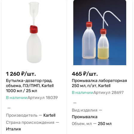
1 260
₽
/
шт.
465
₽
/
шт.
Бутылка-дозатор град.
Промывалка лабораторная
объема, ПЭ/ПМП, Kartell
250 мл, п/эт, Кartell
1000 мл / 25 мл
В наличии
Артикул
28697
В наличии
Артикул
18039
—
—
—
Вид изделия
—
Производитель
Kartell
Промывалка
—
Страна происхождения
—
Объем, мл
250 мл
Италия