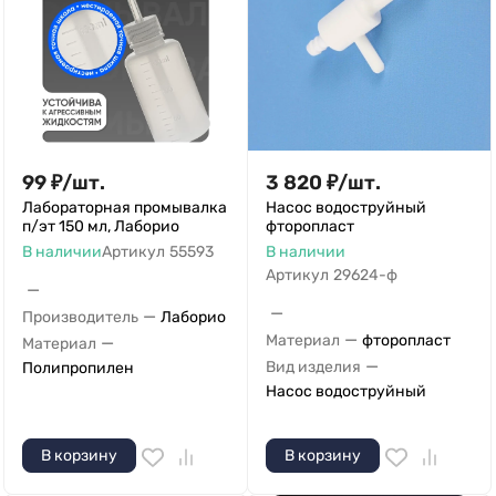
99
₽
/
шт.
3 820
₽
/
шт.
Лабораторная промывалка
Насос водоструйный
п/эт 150 мл, Лаборио
фторопласт
В наличии
Артикул
55593
В наличии
Артикул
29624-ф
—
—
—
Производитель
Лаборио
—
Материал
фторопласт
—
Материал
—
Вид изделия
Полипропилен
Насос водоструйный
В корзину
В корзину