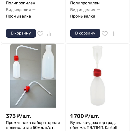
Полипропилен
Полипропилен
—
—
Вид изделия
Вид изделия
Промывалка
Промывалка
В корзину
В корзину
373
₽
/
шт.
1 700
₽
/
шт.
Промывалка лабораторная
Бутылка-дозатор град.
цельнолитая 50мл, п/эт,
объема, ПЭ/ПМП, Kartell