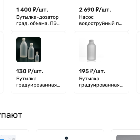
1 400
₽
/
шт.
2 690
₽
/
шт.
Бутылка-дозатор
Насос
град. объема, ПЭ/
водоструйный п/
ПМП, Kartell 500
п ,Kartell
мл / 50 мл
130
₽
/
шт.
195
₽
/
шт.
Бутылка
Бутылка
градуированная
градуированная
125 мл, с узким
500 мл, с узким
горлом, с
горлом, серая, с
крышкой, п/эт,
крышкой, ПЭВД,
LAMAPLAST
LAMAPLAST
упают