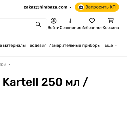
Запросить КП
zakaz@himbaza.com
Поиск
Войти
Сравнение
Избранное
Корзина
е материалы
Геодезия
Измерительные приборы
Еще
оры
artell 250 мл /