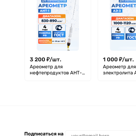
3 200
₽
/
шт.
1 000
₽
/
шт.
Ареометр для
Ареометр для
нефтепродуктов АНТ-1
электролита 
830-890, ГОСТ 18481-
1000-1120, ГО
81
81
Подписаться на