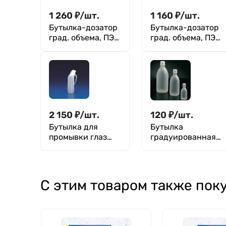
1 260
₽
/
шт.
1 160
₽
/
шт.
Бутылка-дозатор
Бутылка-дозатор
град. объема, ПЭ/
град. объема, ПЭ/
ПМП, Kartell 250
ПМП, Kartell 500
мл / 25 мл
мл / 25 мл
2 150
₽
/
шт.
120
₽
/
шт.
Бутылка для
Бутылка
промывки глаз
градуированная
цельная , 500 мл,
50 мл, с узким
п/э, Кartell
горлом, с
крышкой, п/эт,
LAMAPLAST
С этим товаром также пок