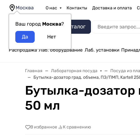
Москва
О нас
Контакты
Доставка и оплата
С
Ваш город
Москва
?
Каталог
Распродажа
Лаб. оборудование
Лаб. установки
Принад
Главная
Лабораторная посуда
Посуда из пл
Бутылка-дозатор град. объема, ПЭ/ПМП, Kartell 25
Бутылка-дозатор г
50 мл
В избранное
К сравнению