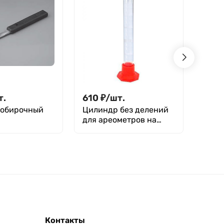
т.
610
₽
/
шт.
416
робирочный
Цилиндр без делений
Пром
для ареометров на
лабо
полиэтиленовом
п/эт,
основании 3-47/590
(900 мл), ТУ 4320-012-
29508133-2009
Контакты