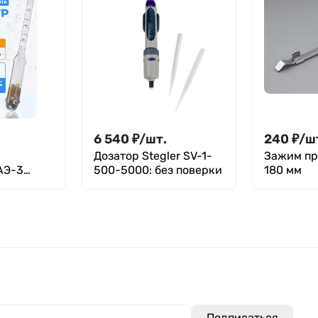
6 540
₽
/
шт.
240
₽
/
ш
Дозатор Stegler SV-1-
Зажим п
АЭ-3
500-5000: без поверки
180 мм
СТ 18481-