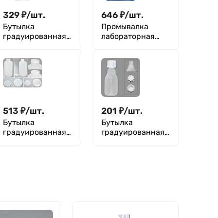
329
₽
/
шт.
646
₽
/
шт.
Бутылка
Промывалка
градуированная
лабораторная
1000 мл, с узким
цельнолитая 500
горлом, серая, с
мл, п/эт, Кartell
крышкой, ПЭВД,
LAMAPLAST
513
₽
/
шт.
201
₽
/
шт.
Бутылка
Бутылка
градуированная
градуированная
2000 мл, с
50 мл, с узким
широким горлом,
горлом, с
с крышкой, П/эт,
крышкой, П/П,
Кartell
Кartell