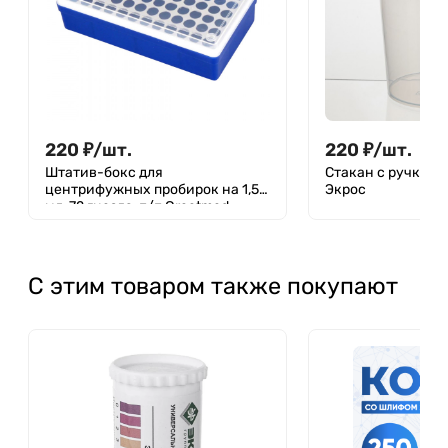
220
₽
/
шт.
220
₽
/
шт.
Штатив-бокс для
Стакан с ручкой 2
центрифужных пробирок на 1,5
Экрос
мл, 72 гнезда, п/п,Greetmed
С этим товаром также покупают