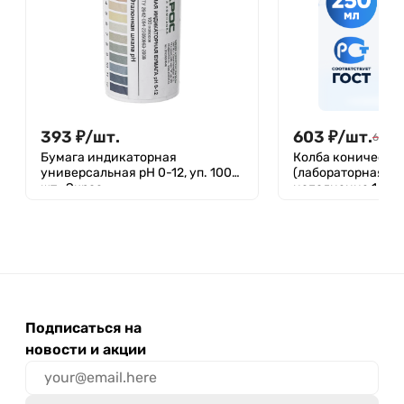
393
₽
/
шт.
603
₽
/
шт.
650
₽
Бумага индикаторная
Колба коническая
универсальная рН 0-12, уп. 100
(лабораторная ти
шт., Экрос
исполнение 1 - с
термостойкая) КН
ТС
Подписаться на
новости и акции