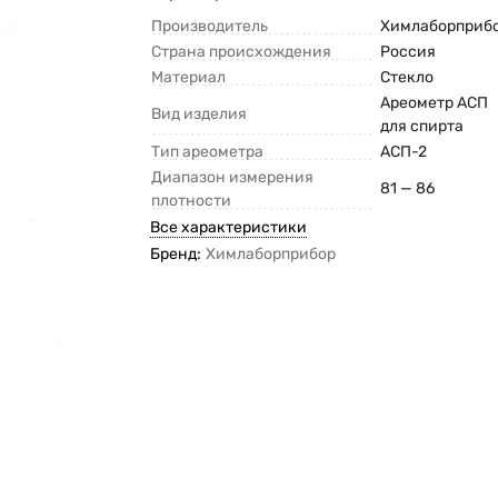
Производитель
Химлаборприб
Страна происхождения
Россия
Материал
Стекло
Ареометр АСП
Вид изделия
для спирта
Тип ареометра
АСП-2
Диапазон измерения
81 — 86
плотности
Все характеристики
Бренд:
Химлаборприбор