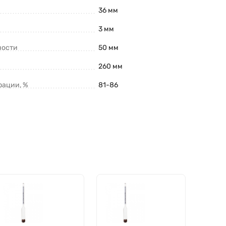
36 мм
3 мм
ности
50 мм
260 мм
рации, %
81-86