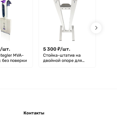
₽
/
шт.
5 300
₽
/
шт.
1 83
tegler MVA-
Стойка-штатив на
Сред
: без поверки
двойной опоре для
рако
рециркуляторов и
Steg
облучателей Tagler
(пол
440×
Контакты