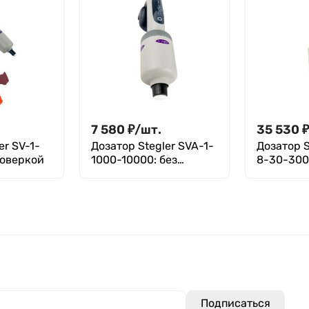
7 580
₽
/
шт.
35 530
er SV-1-
Дозатор Stegler SVA-1-
Дозатор S
поверкой
1000-10000: без
8-30-300
поверки