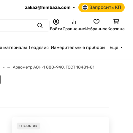
Запросить КП
zakaz@himbaza.com
Поиск
Войти
Сравнение
Избранное
Корзина
е материалы
Геодезия
Измерительные приборы
Еще
Н
Ареометр АОН-1 880-940, ГОСТ 18481-81
1
11
БАЛЛОВ