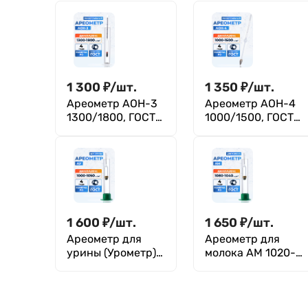
1 300
₽
/
шт.
1 350
₽
/
шт.
Ареометр АОН-3
Ареометр АОН-4
1300/1800, ГОСТ
1000/1500, ГОСТ
18481-81
18481-81
1 600
₽
/
шт.
1 650
₽
/
шт.
Ареометр для
Ареометр для
урины (Урометр),
молока АМ 1020-
АУ 1000-1050,
1040, ГОСТ 18481-
ГОСТ 18481-81
81