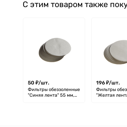
С этим товаром также пок
50
₽
/
шт.
196
₽
/
шт.
Фильтры обеззоленные
Фильтры обе
"Синяя лента" 55 мм,
"Желтая лента
уп. 100 шт.
уп. 100 шт.