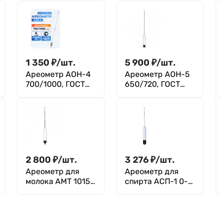
1 350
₽
/
шт.
5 900
₽
/
шт.
Ареометр АОН-4
Ареометр АОН-5
700/1000, ГОСТ
650/720, ГОСТ
18481-81
18481-81
2 800
₽
/
шт.
3 276
₽
/
шт.
Ареометр для
Ареометр для
молока АМТ 1015-
спирта АСП-1 0-
1040 с
10 ГОСТ 18481-81
термометром,
ГОСТ 18481-81