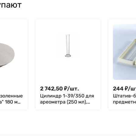
упают
2 742,50
₽
/
шт.
244
₽
/
ш
ззоленные
Цилиндр 1-39/350 для
Штатив-б
" 180 мм,
ареометра (250 мл),
предметн
ГОСТ 18481-81
50 шт, п/