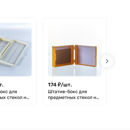
т.
174
₽
/
шт.
1 65
окс для
Штатив-бокс для
Цили
ых стекол на
предметных стекол на
ареом
с, Greetmed
25 шт, п/с
ГОСТ