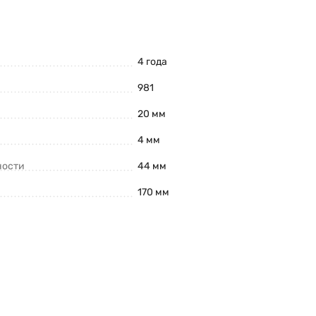
4 года
981
20 мм
4 мм
ности
44 мм
170 мм