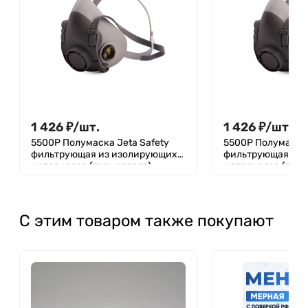
1 426
₽
/
шт.
1 426
₽
/
шт.
5500P Полумаска Jeta Safety
5500P Полумаска 
фильтрующая из изолирующих
фильтрующая из 
материалов (термопласт),
материалов (терм
размер M
размер S
С этим товаром также покупают