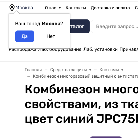
Москва
О нас
Контакты
Доставка и оплата
С
Ваш город
Москва
?
Каталог
Распродажа
Лаб. оборудование
Лаб. установки
Принад
Главная
Средства защиты
Костюмы
Комбинезон многоразовый защитный с антистатич
Комбинезон мног
свойствами, из тк
цвет синий JPC7