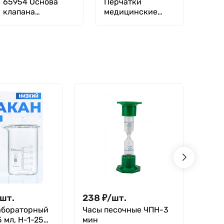
65954 Основа
Перчатки
клапана
медицинские
полнолицевой
одноразовые
маски
"Benovy"
нестерильные
неопудренные
размер M,50 пар
шт.
238
₽
/
шт.
217
абораторный
Часы песочные ЧПН-3
Проб
 мл, Н-1-25
мин
29/3