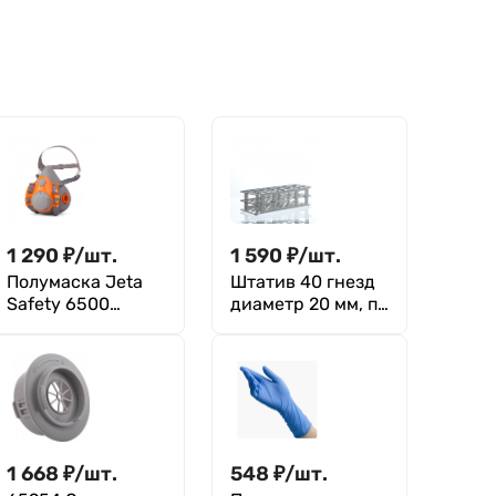
1 290
₽
/
шт.
1 590
₽
/
шт.
Полумаска Jeta
Штатив 40 гнезд
Safety 6500
диаметр 20 мм, п/
фильтрующая из
п, Kartell
изолирующих
материалов, (без
фильтров)
1 668
₽
/
шт.
548
₽
/
шт.