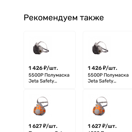
Рекомендуем также
1 426
₽
/
шт.
1 426
₽
/
шт.
5500P Полумаска
5500P Полумаска
Jeta Safety
Jeta Safety
фильтрующая из
фильтрующая из
изолирующих
изолирующих
материалов
материалов
(термопласт),
(термопласт),
размер L
размер M
1 627
₽
/
шт.
1 627
₽
/
шт.