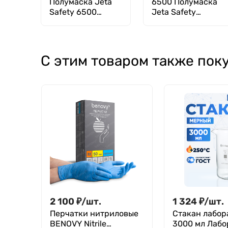
Полумаска Jeta
6500 Полумаска
Safety 6500
Jeta Safety
фильтрующая из
фильтрующая из
изолирующих
изолирующих
материалов,
материалов,
размер L
размер S
С этим товаром также пок
2 100
₽
/
шт.
1 324
₽
/
шт.
Перчатки нитриловые
Стакан лабо
BENOVY Nitrile
3000 мл Лабо