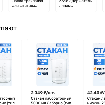
Лапка трехпалая
65952 Держатель
для штатива
линзы
ШФР-ММ
полнолицевой
маски
упают
2 049
₽
/
шт.
42,40
₽
/
раторный
Стакан лабораторный
Стакан л
рио (тип
5000 мл Лаборио (тип
низкий 25