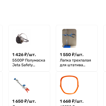
1 426
₽
/
шт.
1 550
₽
/
шт.
5500P Полумаска
Лапка трехпалая
Jeta Safety
для штатива
фильтрующая из
ШФР-ММ, без
изолирующих
крепления
материалов
(термопласт),
размер S
1 650
₽
/
шт.
1 668
₽
/
шт.