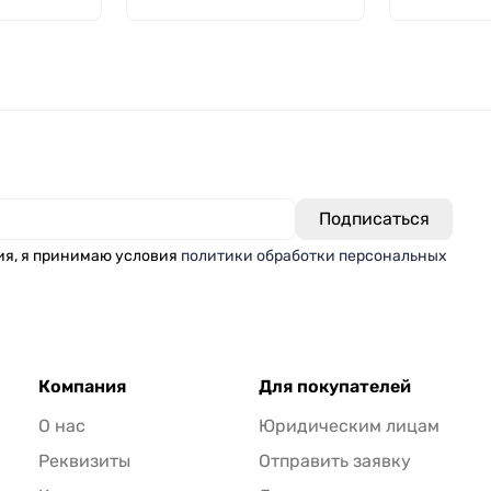
делениями
Н, низкий с делениями
ТС, Лабо
и носиком,
, ТС Н-1-
термостойкий), ТС Н-1-
5000
ия, я принимаю условия
политики обработки персональных
Компания
Для покупателей
О нас
Юридическим лицам
Реквизиты
Отправить заявку