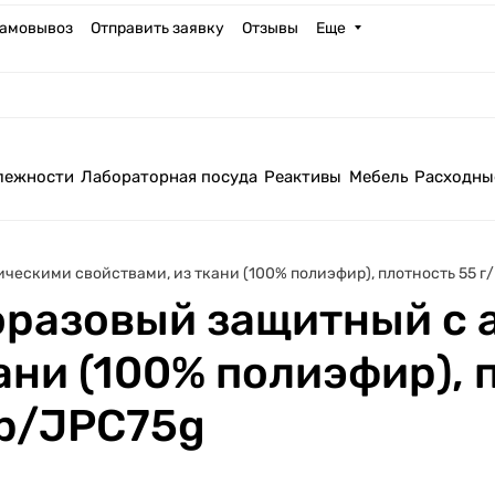
амовывоз
Отправить заявку
Отзывы
Еще
лежности
Лабораторная посуда
Реактивы
Мебель
Расходны
ескими свойствами, из ткани (100% полиэфир), плотность 55 г/
оразовый защитный с 
ани (100% полиэфир), п
5b/JPC75g