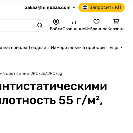
Запросить КП
zakaz@himbaza.com
Поиск
Войти
Сравнение
Избранное
Корзина
е материалы
Геодезия
Измерительные приборы
Еще
м², цвет синий JPC75b/JPC75g
антистатическими
лотность 55 г/м²,