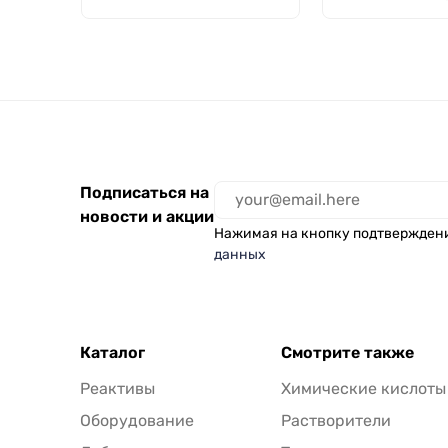
Chlorinated,
Н, низкий с 
особопрочные,
и носиком,
полностью
термостойкий)
текстурированные,
3000
голубые, 50 пар
Подписаться на
новости и акции
Нажимая на кнопку подтвержден
данных
Каталог
Смотрите также
Реактивы
Химические кислоты
Оборудование
Растворители