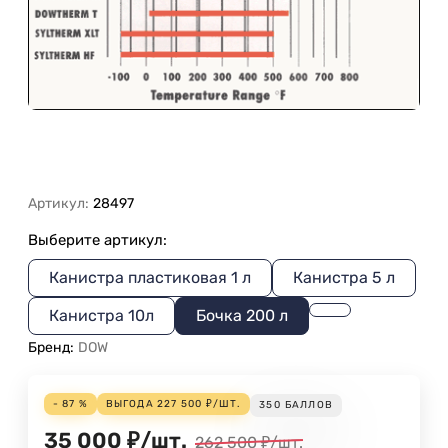
Артикул:
28497
Выберите артикул:
Канистра пластиковая 1 л
Канистра 5 л
Канистра 10л
Бочка 200 л
Бренд:
DOW
- 87 %
ВЫГОДА
227 500
₽
/
ШТ.
350
БАЛЛОВ
35 000
₽
/
шт.
262 500
₽
/
шт.