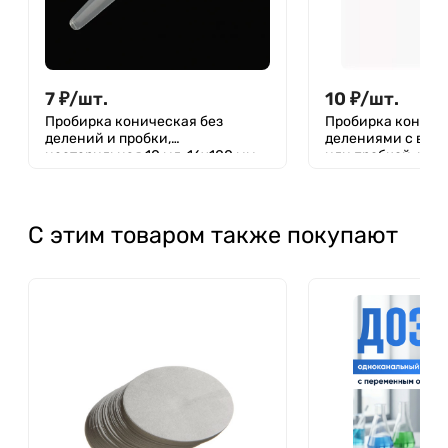
7
₽
/
шт.
10
₽
/
шт.
Пробирка коническая без
Пробирка кониче
делений и пробки,
делениями с вин
нестерильная 10 мл, 16х100 мм,
или пробкой, нес
п/п, FL medical
мл, 16x100 мм, с п
делений, п/с, Apt
С этим товаром также покупают