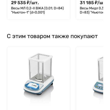
29 535
₽
/
шт.
31 185
₽
/
шт.
Весы МЛ 0,2-II ВЖА (0,01; D=84)
Весы Мидл 0,3-II 
"Ньютон-1" (d=0,001)
D=83) "Ньютон" (d
С этим товаром также покупают