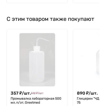
мм), с дел, нестерильная, п/п, уп.
мм), юбка устойчи
50 шт, M. Med
нестерильная, п/п,
шт
С этим товаром также покупают
357
₽
/
шт.
890
₽
/
шт.
512
₽
/
шт.
Промывалка лабораторная 500
Глицерин "ЧДА", 1 
мл, п/эт, Greetmed
75