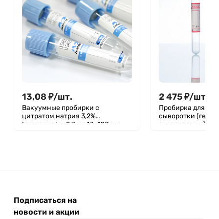
13,08
₽
/
шт.
2 475
₽
/
шт.
Вакуумные пробирки с
Пробирка для ис
цитратом натрия 3,2%
сыворотки (гель+
Improvacuter 2,7 мл 13×100 мм
свертывания), кр
для коагулологии
п/п 5 мл, 13х75 мм
Подписаться на
новости и акции