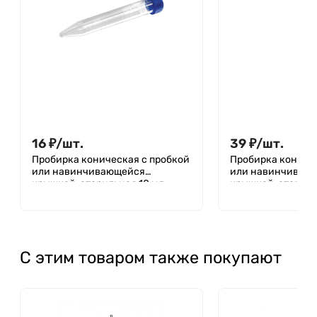
16
₽
/
шт.
39
₽
/
шт.
Пробирка коническая с пробкой
Пробирка кониче
или навинчивающейся
или навинчиваю
крышкой, стерильная 10 мл,
крышкой, стерильн
16х100 мм, с навинчивающейся
16х110 мм, с нав
крышкой, с делениями, п/п,
крышкой, без деле
Литопласт
Aptaca
С этим товаром также покупают