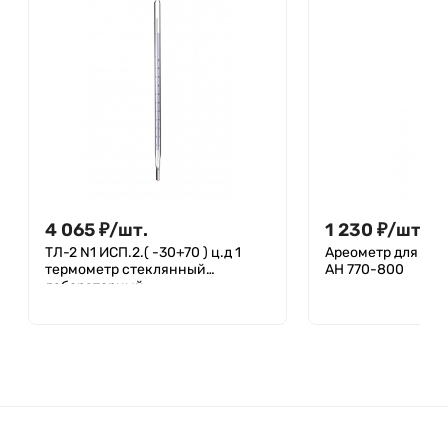
4 065
₽
/
шт.
1 230
₽
/
шт.
ТЛ-2 N1 ИСП.2.( -30+70 ) ц.д 1
Ареометр для не
термометр стеклянный
АН 770-800
лабораторный