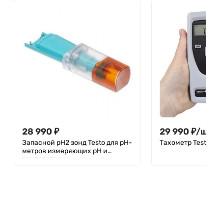
28 990
₽
29 990
₽
/
шт.
Запасной pH2 зонд Testo для pH-
Тахометр Testo 4
метров измеряющих pH и
температуру