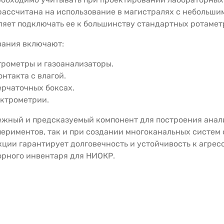
ссчитана на использование в магистралях с небольшим 
ляет подключать ее к большинству стандартных ротамет
вания включают:
трометры и газоанализаторы.
нтакта с влагой.
перчаточных боксах.
ектрометрии.
ежный и предсказуемый компонент для построения анал
периментов, так и при создании многоканальных систем
кции гарантирует долговечность и устойчивость к агрес
рного инвентаря для НИОКР.