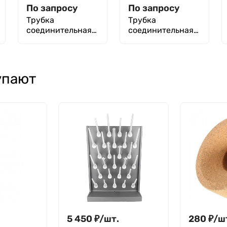
По запросу
По запросу
Трубка
Трубка
соединительная
соединительная
ТС-Т-15
ТС-Т-6
упают
5 450
₽
/
шт.
280
₽
/
ш