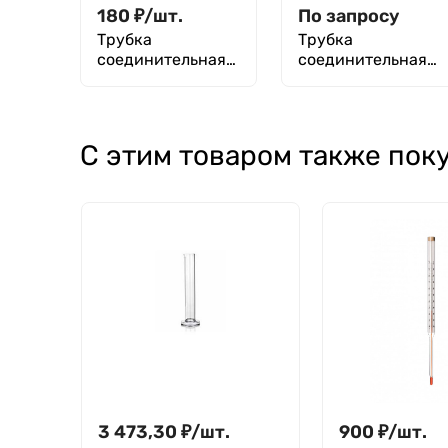
180
₽
/
шт.
По запросу
Трубка
Трубка
соединительная
соединительная
ТС-П
ТС-Т-10
С этим товаром также пок
3 473,30
₽
/
шт.
900
₽
/
шт.