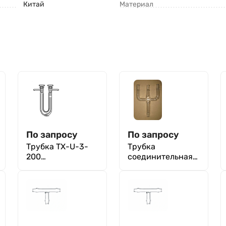
Китай
Материал
По запросу
По запросу
Трубка ТХ-U-3-
Трубка
200
соединительная
хлоркальциевая
ТС-В-10
(Срок
изготовления 45
дней)