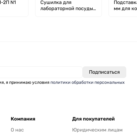
-2П N1
Сушилка для
Подставк
лабораторной посуды
мм для ко
Stegler SL-27
(полипропилен, 27
мест, 400×555×110 мм)
ия, я принимаю условия
политики обработки персональных
Компания
Для покупателей
О нас
Юридическим лицам