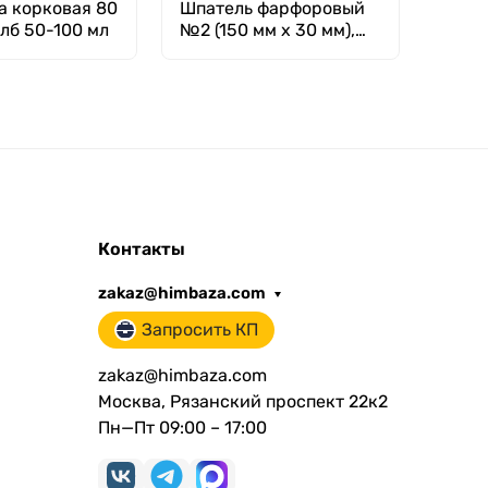
а корковая 80
Шпатель фарфоровый
Штат
лб 50-100 мл
№2 (150 мм х 30 мм),
пред
ГОСТ 9147-80
50 шт
Контакты
zakaz@himbaza.com
Запросить КП
zakaz@himbaza.com
Москва, Рязанский проспект 22к2
Пн—Пт 09:00 – 17:00