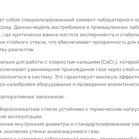
ет собой специализированный элемент лабораторного о
х сред. Данная модель востребована в промышленных ла
 где критически важна чистота эксперимента и стабиль
и стойкого стекла, что обеспечивает прозрачность для 
ву реагентов.
льно для работы с хлористым кальцием (CaCl₂), который
еспечивает равномерное прохождение газа через слой 
 просочиться в систему. Это гарантирует высокую эффек
при калибровке оборудования и проведении аналитическ
орпоративных заказчиков:
боросиликатное стекло устойчиво к термическим нагруз
ой эксплуатации.
енные внутренние диаметры и стандартизированные со
, исключая утечки анализируемого газа.
ится к категории лабораторной посуды, применяемой в 