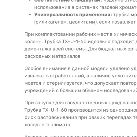
использования в системах газовой хрома
Универсальность применения:
трубка мо
(силикагелем, цеолитами), если позволяе
При комплектовании рабочих мест в химическ
колонн. Трубка ТХ-U-1-60 идеально подходит 
демонтажа всей системы. Для бюджетных орга
расходных материалов.
Особое внимание в данной модели уделено уд
извлекать отработанный, а наличие уплотните
моется и стерилизуется, что допускает повт
учреждений с большим объемом исследовани
При закупке для государственных нужд важно
Трубка ТХ-U-1-60 производится из однородно
риск растрескивания при резких перепадах т
холодного климата.
Ключевые технические параметры, которые н