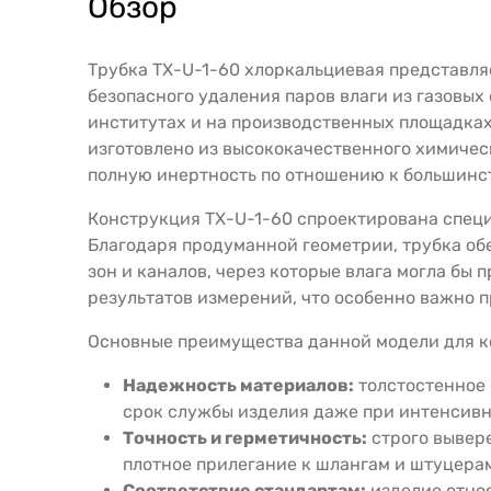
Обзор
Трубка ТХ-U-1-60 хлоркальциевая представля
безопасного удаления паров влаги из газовы
институтах и на производственных площадках,
изготовлено из высококачественного химическ
полную инертность по отношению к большинст
Конструкция ТХ-U-1-60 спроектирована специа
Благодаря продуманной геометрии, трубка об
зон и каналов, через которые влага могла бы
результатов измерений, что особенно важно 
Основные преимущества данной модели для к
Надежность материалов:
толстостенное 
срок службы изделия даже при интенсивн
Точность и герметичность:
строго вывер
плотное прилегание к шлангам и штуцерам
Соответствие стандартам:
изделие относ