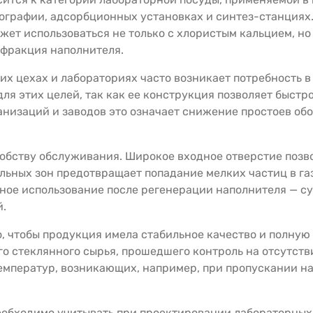
тографии, адсорбционных установках и синтез-станциях
жет использоваться не только с хлористым кальцием, н
т фракция наполнителя.
их цехах и лабораториях часто возникает потребность 
для этих целей, так как ее конструкция позволяет быстр
низаций и заводов это означает снижение простоев об
обству обслуживания. Широкое входное отверстие позво
льных зон предотвращает попадание мелких частиц в га
орное использование после регенерации наполнителя — 
й.
, чтобы продукция имела стабильное качество и полную 
го стеклянного сырья, прошедшего контроль на отсутст
емператур, возникающих, например, при пропускании наг
еобходимо учитывать при проектировании лабораторных 