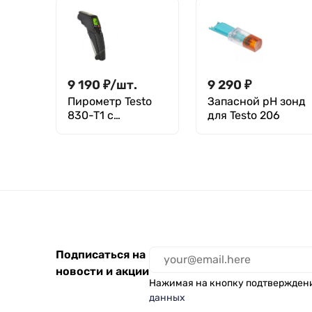
9 190
₽
/
шт.
9 290
₽
Пирометр Testo
Запасной pH зонд
830-T1 с
для Testo 206
поверкой
Подписаться на
новости и акции
Нажимая на кнопку подтвержден
данных