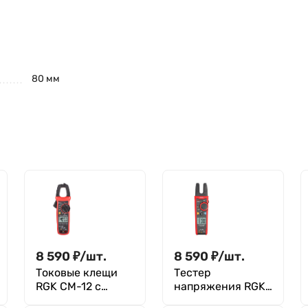
80 мм
8 590
₽
/
шт.
8 590
₽
/
шт.
Токовые клещи
Тестер
RGK CM-12 с
напряжения RGK
поверкой
CM-22N с