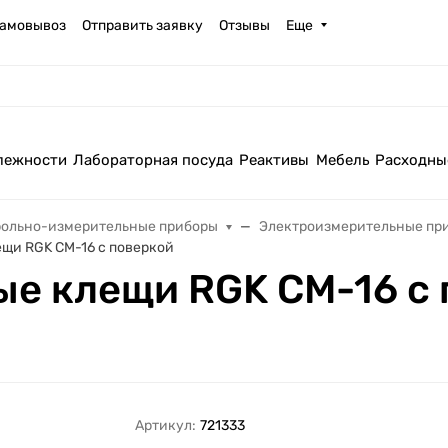
амовывоз
Отправить заявку
Отзывы
Еще
лежности
Лабораторная посуда
Реактивы
Мебель
Расходны
рольно-измерительные приборы
Электроизмерительные пр
щи RGK CM-16 с поверкой
е клещи RGK CM-16 с
Артикул:
721333