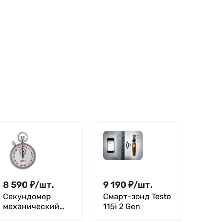
8 590
₽
/
шт.
9 190
₽
/
шт.
Секундомер
Смарт-зонд Testo
механический
115i 2 Gen
RGK SWM-1B3 с