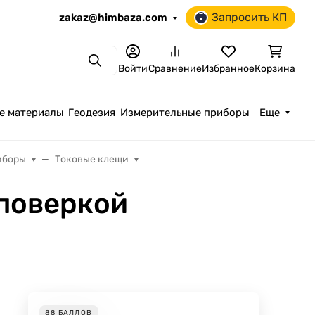
Запросить КП
zakaz@himbaza.com
Поиск
Войти
Сравнение
Избранное
Корзина
е материалы
Геодезия
Измерительные приборы
Еще
иборы
Токовые клещи
 поверкой
88
БАЛЛОВ