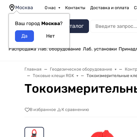
Москва
О нас
Контакты
Доставка и оплата
С
Ваш город
Москва
?
Каталог
Распродажа
Лаб. оборудование
Лаб. установки
Принад
Главная
Геодезическое оборудование
Конт
Токовые клещи RGK
Токоизмерительные кле
Токоизмерительны
В избранное
К сравнению