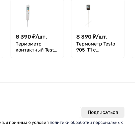
поверкой
8 390
₽
/
шт.
8 390
₽
/
шт.
Термометр
Термометр Testo
контактный Testo
905-T1 с
106 с чехлом
поверкой
TopSafe с
поверкой
ия, я принимаю условия
политики обработки персональных