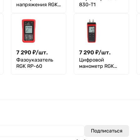
напряжения RGK
830-T1
VT-12 с поверкой
7 290
₽
/
шт.
7 290
₽
/
шт.
Фазоуказатель
Цифровой
RGK RP-60
манометр RGK
PM-12 с поверкой