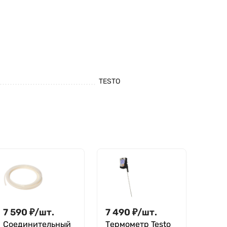
TESTO
7 590
₽
/
шт.
7 490
₽
/
шт.
Соединительный
Термометр Testo