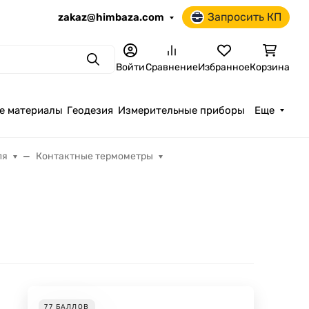
Запросить КП
zakaz@himbaza.com
Поиск
Войти
Сравнение
Избранное
Корзина
е материалы
Геодезия
Измерительные приборы
Еще
ля
Контактные термометры
77
БАЛЛОВ