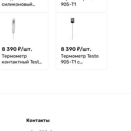
силиконовый
905-T1
шланг Testo (0554
0440)
8 390
₽
/
шт.
8 390
₽
/
шт.
Термометр
Термометр Testo
контактный Testo
905-T1 с
106 с чехлом
поверкой
TopSafe с
поверкой
Контакты