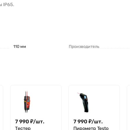
 IP65.
110 мм
Производитель
7 990
₽
/
шт.
7 990
₽
/
шт.
Тестер
Пирометр Testo