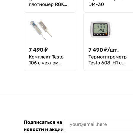
плотномер RGK
DM-30
Д-51А
7 490
₽
7 490
₽
/
шт.
Комплект Testo
Термогигрометр
106 с чехлом
Testo 608-H1 с
TopSafe
поверкой
Подписаться на
новости и акции