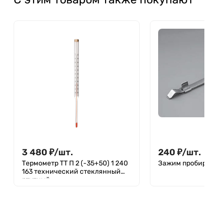
3 480
₽
/
шт.
240
₽
/
шт.
Термометр ТТ П 2 (-35+50) 1 240
Зажим пробирочн
163 технический стеклянный
ртутный