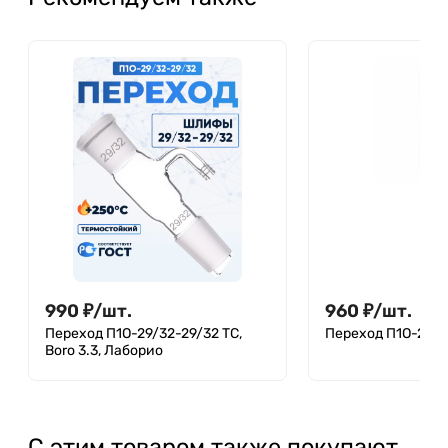
990
₽
/
шт.
960
₽
/
шт.
Переход П1О-29/32-29/32 ТС,
Переход П1О-29/3
Boro 3.3, Лаборио
С этим товаром также покупают