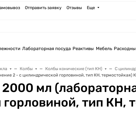
амовывоз
Отправить заявку
Отзывы
Еще
лежности
Лабораторная посуда
Реактивы
Мебель
Расходны
екла
Колбы
Колбы конические (тип КН)
С цилинд
нение 2 - с цилиндрической горловиной, тип КН, термостойкая) 
 2000 мл (лабораторна
 горловиной, тип КН, 