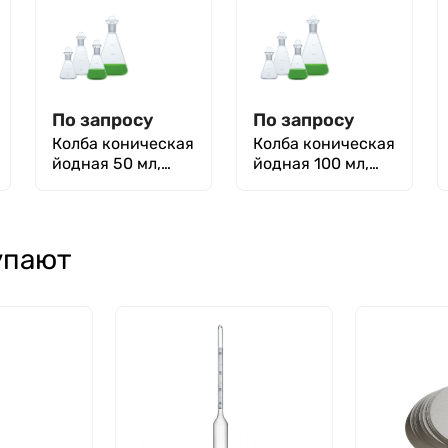
притертой
с притертой
стеклянной
стеклянной
пробкой)
пробкой)
По запросу
По запросу
Колба коническая
Колба коническая
йодная 50 мл,
йодная 100 мл,
КН-1-50 ТС
КН-1-100 ТС
(широкий излив с
(широкий излив с
притертой
притертой
пробкой)
пробкой)
упают