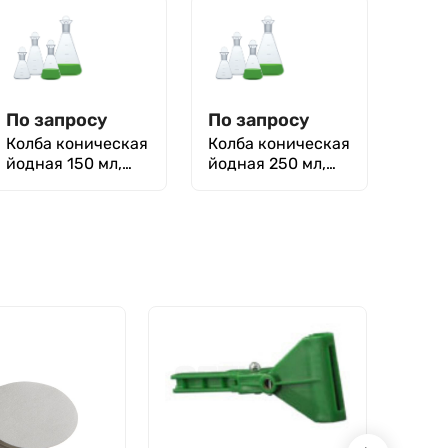
с притертой
с притертой
стеклянной
стеклянной
пробкой)
пробкой)
По запросу
По запросу
Колба коническая
Колба коническая
йодная 150 мл,
йодная 250 мл,
КН-1-150 ТС
КН-1-250 ТС
(широкий излив с
(широкий излив с
притертой
притертой
пробкой)
пробкой)