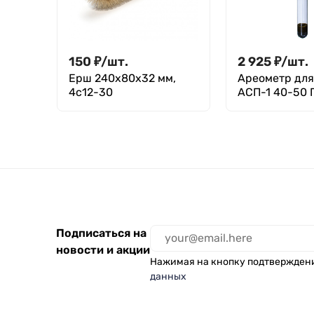
150
₽
/
шт.
2 925
₽
/
шт.
Ерш 240x80x32 мм,
Ареометр для
4с12-30
АСП-1 40-50 
18481-81
Подписаться на
новости и акции
Нажимая на кнопку подтвержден
данных