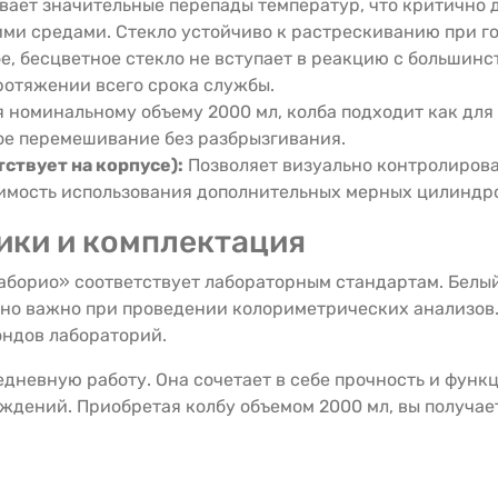
ет значительные перепады температур, что критично д
ми средами. Стекло устойчиво к растрескиванию при го
е, бесцветное стекло не вступает в реакцию с большинст
ротяжении всего срока службы.
 номинальному объему 2000 мл, колба подходит как для
ое перемешивание без разбрызгивания.
тствует на корпусе):
Позволяет визуально контролирова
имость использования дополнительных мерных цилиндр
ики и комплектация
аборио» соответствует лабораторным стандартам. Белый
но важно при проведении колориметрических анализов. И
ондов лабораторий.
дневную работу. Она сочетает в себе прочность и функц
еждений. Приобретая колбу объемом 2000 мл, вы получа