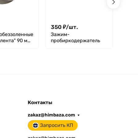
350
₽
/
шт.
5 89
обеззоленные
Зажим-
Дозат
лента" 90 мм,
пробиркодержатель
20: с
.
Контакты
zakaz@himbaza.com
Запросить КП