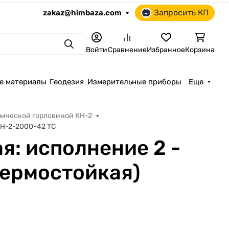
Запросить КП
zakaz@himbaza.com
Поиск
Войти
Сравнение
Избранное
Корзина
е материалы
Геодезия
Измерительные приборы
Еще
рической горловиной КН-2
КН-2-2000-42 ТС
я: исполнение 2 -
термостойкая)