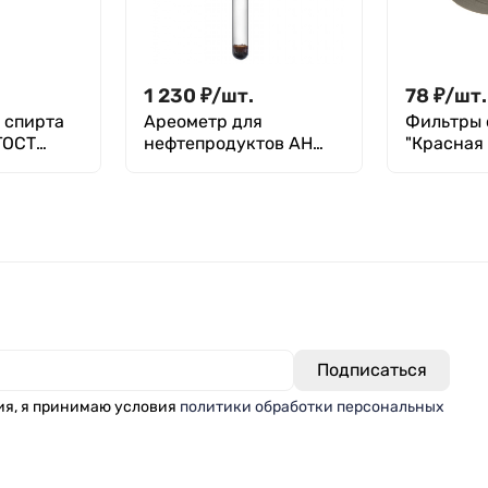
1 230
₽
/
шт.
78
₽
/
шт.
 спирта
Ареометр для
Фильтры 
ГОСТ
нефтепродуктов АН
"Красная 
740-770
уп. 100 шт
ия, я принимаю условия
политики обработки персональных