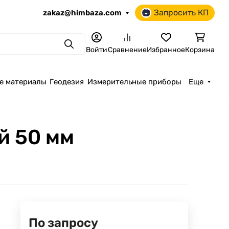
Запросить КП
zakaz@himbaza.com
Поиск
Войти
Сравнение
Избранное
Корзина
е материалы
Геодезия
Измерительные приборы
Еще
й 50 мм
По запросу