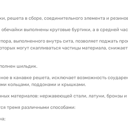
ки, решета в сборе, соединительного элемента и резинов
 обечайки выполнены круговые буртики, а в средней час
упора, выполненного внутрь сита, позволяет поджать п
которых могут скапливаться частицы материала, снижае
полнен шильдик.
ное в канавке решета, исключает возможность соударен
ыми кольцами, поддонами и крышками.
ичных материалов: нержавеющей стали, латуни, бронзы и
тся тремя различными способами:
на;