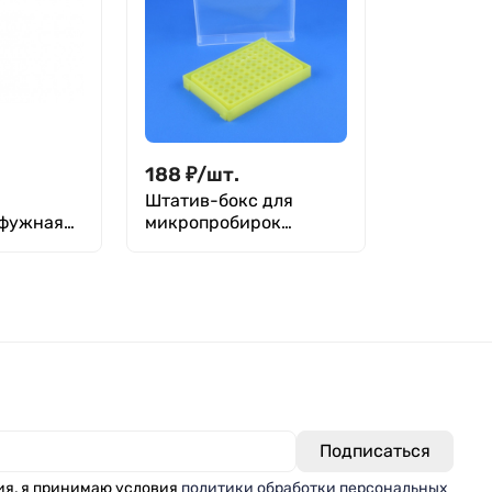
188
₽
/
шт.
Штатив-бокс для
фужная
микропробирок
0,2 мл,
Эппендорфа 0,2 мл, 96
п/п,
гнезд, п/п, Greetmed
 1000 шт
ия, я принимаю условия
политики обработки персональных