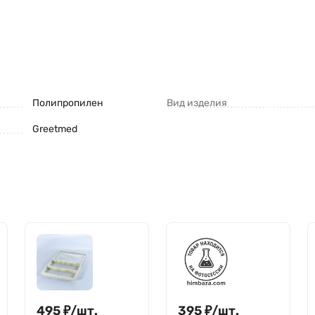
Полипропилен
Вид изделия
Greetmed
495
₽
/
шт.
395
₽
/
шт.