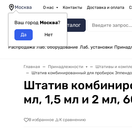
Москва
О нас
Контакты
Доставка и оплата
С
Ваш город
Москва
?
Каталог
Распродажа
Лаб. оборудование
Лаб. установки
Принад
Главная
Принадлежности
Штативы и компл
Штатив комбинированный для пробирок Эппендорфа 
Штатив комбиниро
мл, 1,5 мл и 2 мл, 
В избранное
К сравнению