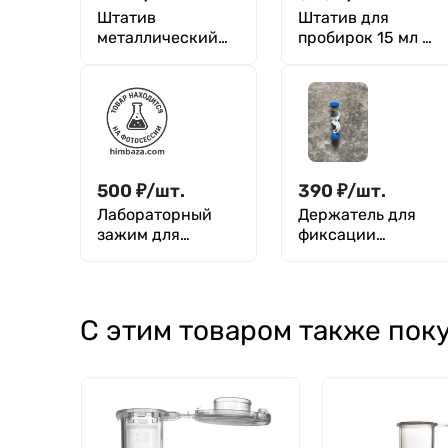
Штатив
Штатив для
металлический
пробирок 15 мл и
для пробирок до
50 мл, АБС-
18 мм, 20 гнезд,
пластик,
Ш-20/18, M. Med
оранжевый,Greet
med
500
₽
/
шт.
390
₽
/
шт.
Лабораторный
Держатель для
зажим для
фиксации
штатива, длина
принадлежносте
200±5 мм,
й (лапок, колец)
диапазон ширины
100 мм.,
90 мм
100х33х33 мм
С этим товаром также пок