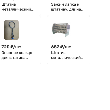
Штатив
Зажим лапка к
металлический
штативу, длина
для пробирок до
180 мм, диапазон
43 мм, 10 гнезд,
ширины 7-30 мм,
Ш-10/43, M. Med
металл
720
₽
/
шт.
682
₽
/
шт.
Опорное кольцо
Штатив
для штатива
металлический
длина 200±5 мм,
для пробирок до
диаметр 100 мм
18 мм, 40 гнезд,
ШМ-40/18, M. Med