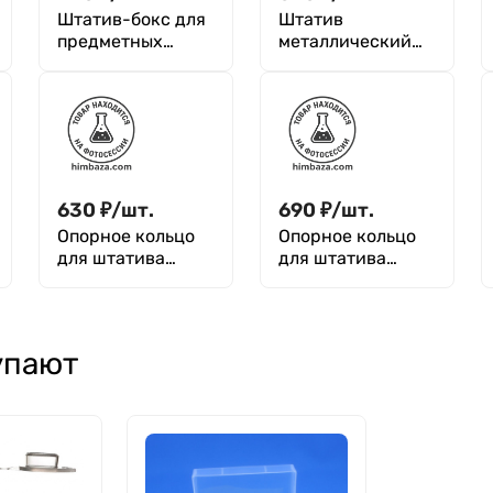
Штатив-бокс для
Штатив
предметных
металлический
стекол на 100 шт,
для пробирок до
п/с, Greetmed
30 мм, 10 гнезд,
Ш-10/30, M. Med
630
₽
/
шт.
690
₽
/
шт.
Опорное кольцо
Опорное кольцо
для штатива
для штатива
длина 180±5 мм,
длина 190±5 мм,
диаметр 60 мм
диаметр 80 мм
упают