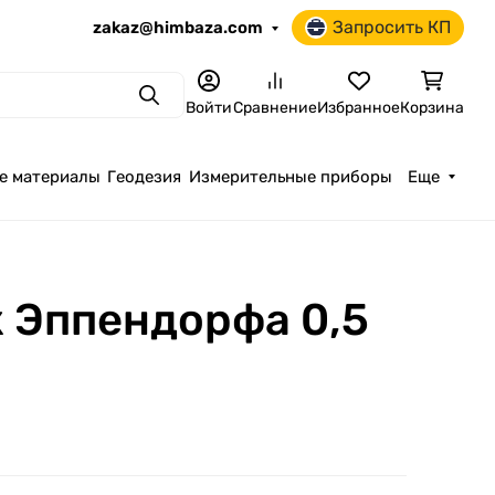
Запросить КП
zakaz@himbaza.com
Поиск
Войти
Сравнение
Избранное
Корзина
е материалы
Геодезия
Измерительные приборы
Еще
 Эппендорфа 0,5