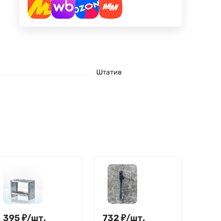
Штатив
395
₽
/
шт.
732
₽
/
шт.