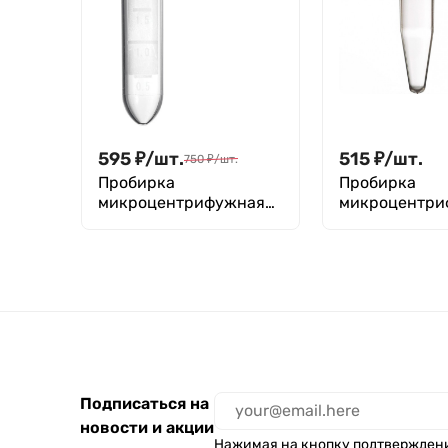
595
₽
/
шт.
515
₽
/
шт.
750
₽
/
шт.
Пробирка
Пробирка
микроцентрифужная
микроцентри
(Эппендорфа) 2,0 мл, с
(Эппендорфа) 
делениями, M. Med, уп.
без делений, 
500 шт.
Greetmed, уп.
Подписаться на
новости и акции
Нажимая на кнопку подтвержден