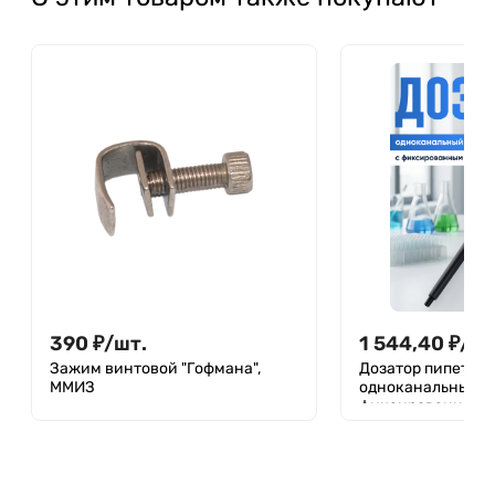
390
₽
/
шт.
1 544,40
₽
/
шт
Зажим винтовой "Гофмана",
Дозатор пипеточн
ММИЗ
одноканальный,
фиксированный о
механический (Д
MG-20