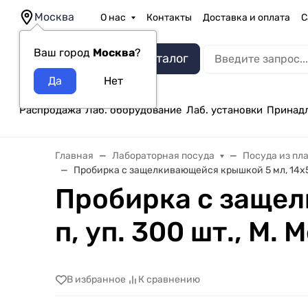
Москва
О нас
Контакты
Доставка и оплата
С
Ваш город
Москва
?
Каталог
Распродажа
Лаб. оборудование
Лаб. установки
Принад
Главная
Лабораторная посуда
Посуда из пл
Пробирка с защелкивающейся крышкой 5 мл, 14х50 
Пробирка с защел
п, уп. 300 шт., M. 
В избранное
К сравнению