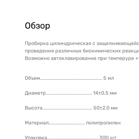
Обзор
Пробирка цилиндрическая с защелкивающейся
проведения различных биохимических реакций
Возможно автоклавирование при темперуре +1
Объем.................................................. 5 мл
Диаметр..................................... 14±0,5 мм
Высота........................................ 50±2,0 мм
Материал............................. полипропилен
Упаковка......................................... 300 шт.