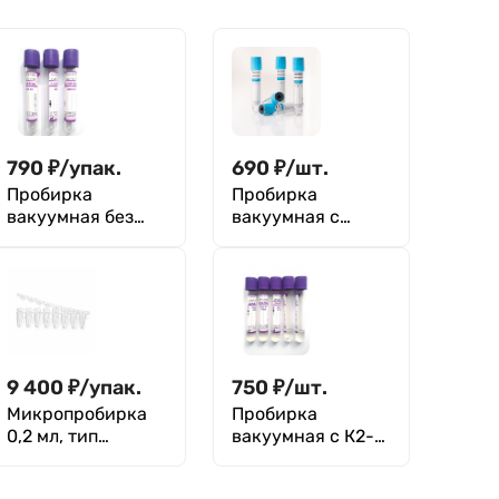
790
₽
/
упак.
690
₽
/
шт.
Пробирка
Пробирка
вакуумная без
вакуумная с
наполнителя, 5
цитратом натрия
мл, 13×100 мм,
3,8% (для
красный, ПЭТФ,
коагулологии),
уп.100 шт
голубая крышка
1,8 мл, ПЭТФ,
13х100 мм, уп.100
шт., М.Мед
9 400
₽
/
упак.
750
₽
/
шт.
Микропробирка
Пробирка
0,2 мл, тип
вакуумная с К2-
Эппендорф, в
ЭДТА, 2мл,
стрипах по 8 шт.с
13×75мм,