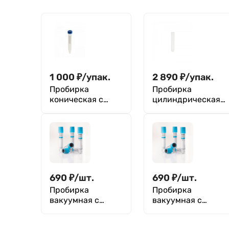
1 000
₽
/
упак.
2 890
₽
/
упак.
Пробирка
Пробирка
коническая с
цилиндрическая
винтовой
10 мл, 16х100 мм,
крышкой 10 мл
без делений и
(17×107 мм), с дел,
пробки, п/п,
нестерильная, п/
Greetmed , уп 500
п, уп. 100 шт, M.
шт
Med
690
₽
/
шт.
690
₽
/
шт.
Пробирка
Пробирка
вакуумная с
вакуумная с
цитратом натрия
цитратом натрия
3,8% (для
3,8% (для