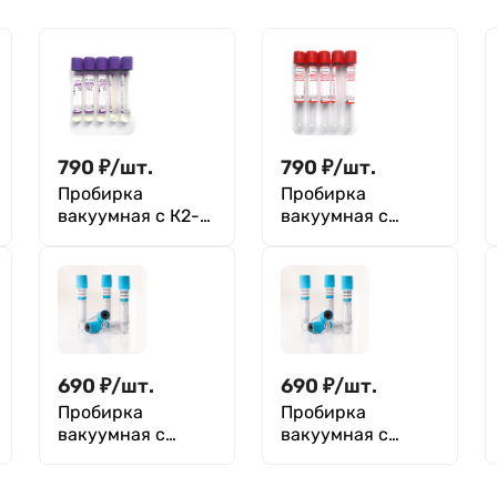
790
₽
/
шт.
790
₽
/
шт.
Пробирка
Пробирка
вакуумная с К2-
вакуумная с
ЭДТА, 4 мл,
активатором
13×100мм,
свёртывания,
фиолетовый,
5мл, 13×100мм,
ПЭТФ, уп.100 шт
оранжевый,
ПЭТФ, уп.100 шт
690
₽
/
шт.
690
₽
/
шт.
Пробирка
Пробирка
вакуумная с
вакуумная с
цитратом натрия
цитратом натрия
3,8% (для
3,8% (для