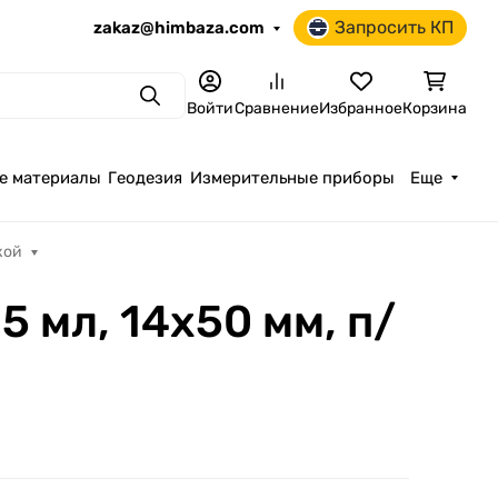
Запросить КП
zakaz@himbaza.com
Поиск
Войти
Сравнение
Избранное
Корзина
е материалы
Геодезия
Измерительные приборы
Еще
кой
 мл, 14х50 мм, п/