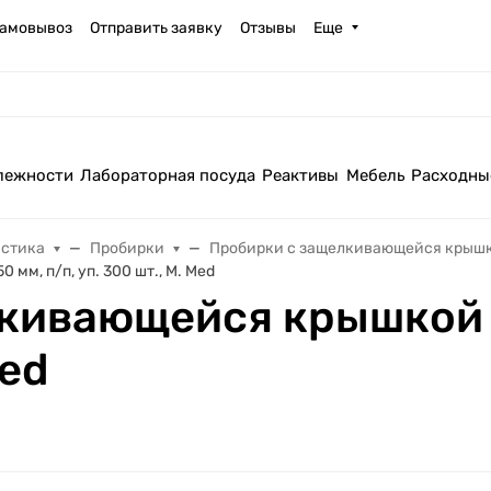
амовывоз
Отправить заявку
Отзывы
Еще
лежности
Лабораторная посуда
Реактивы
Мебель
Расходны
астика
Пробирки
Пробирки с защелкивающейся крыш
мм, п/п, уп. 300 шт., M. Med
кивающейся крышкой 5
Med