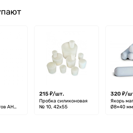
коагулологии),
коагулологии),
голубая крышка
голубая крышка
упают
5,4 мл,13х100 мм,
1,8 мл, ПЭТФ,
ПЭТФ, уп. 100 шт.,
13х75 мм, уп.100
М.мед
шт., М.Мед
215
₽
/
шт.
320
₽
/
ш
Пробка силиконовая
Якорь ма
тов АН
№ 10, 42х55
Ø8×40 м