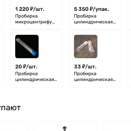
1 220
₽
/
шт.
5 350
₽
/
упак.
Пробирка
Пробирка
микроцентрифуж
цилиндрическая
ная (Эппендорфа)
15 мл, 16х120 мм,
1,5 мл, с
с винтовой
делениями,
крышкой, без
розовая, FL
делений, п/с,
Medical, уп. 500
Aptaca уп. 100 шт
шт.
20
₽
/
шт.
33
₽
/
шт.
Пробирка
Пробирка
цилиндрическая
цилиндрическая
10 мл, 16х100 мм,
15 мл, 17х100 мм, с
с пробкой и
2-х позиц.
этикеткой, без
пробкой,
делений,
стерильная, с
упают
стерильная, п/п,
делениями, п/с,
Aptaca
Aptaca