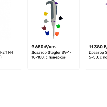
9 680
₽
/
шт.
11 380
₽
П-2П N4
Дозатор Stegler SV-1-
Дозатор S
)
10-100: с поверкой
5-50: с п