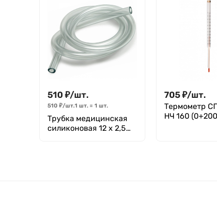
510
₽
/
шт.
705
₽
/
шт.
Термометр С
510
₽
/
шт.
1 шт.
=
1
шт.
НЧ 160 (0+200
Трубка медицинская
силиконовая 12 х 2,5
мм (внутренний
диаметр Х толщина
стенки) 1метр