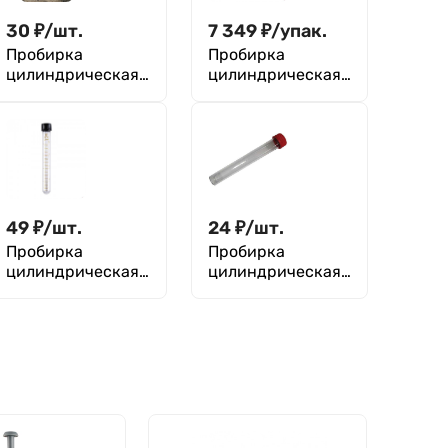
30
₽
/
шт.
7 349
₽
/
упак.
Пробирка
Пробирка
цилиндрическая
цилиндрическая
5 мл, 16х60 мм, с
10 мл, 16х100 мм,
винтовой
с винтовой
крышкой, с
крышкой и
делениями, с
делениями,
юбкой
стерильная, п/с,
устойчивости, п/
Aptaca уп. 200 шт
п, Aptaca
49
₽
/
шт.
24
₽
/
шт.
Пробирка
Пробирка
цилиндрическая
цилиндрическая
15 мл, 16х120 мм,
15 мл, 16х120 мм,
с винтовой
с винтовой
крышкой и
крышкой, без
делениями,
делений,
стерильная, п/с,
стерильная, п/с,
Aptaca
Aptaca