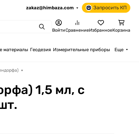
Запросить КП
zakaz@himbaza.com
Поиск
Войти
Сравнение
Избранное
Корзина
е материалы
Геодезия
Измерительные приборы
Еще
ендорфа)
фа) 1,5 мл, с
шт.