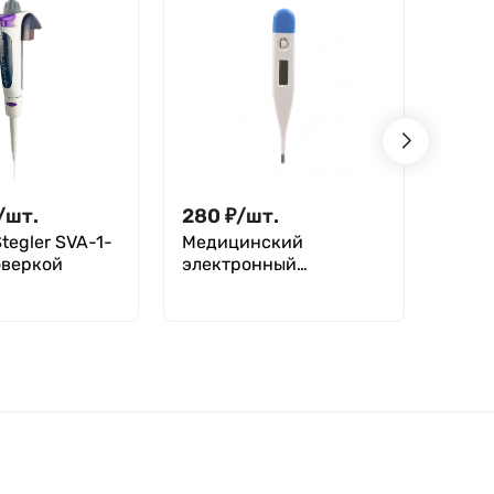
/
шт.
280
₽
/
шт.
1 15
tegler SVA-1-
Медицинский
Арео
оверкой
электронный
1780,
термометр Kromatech
MT-30