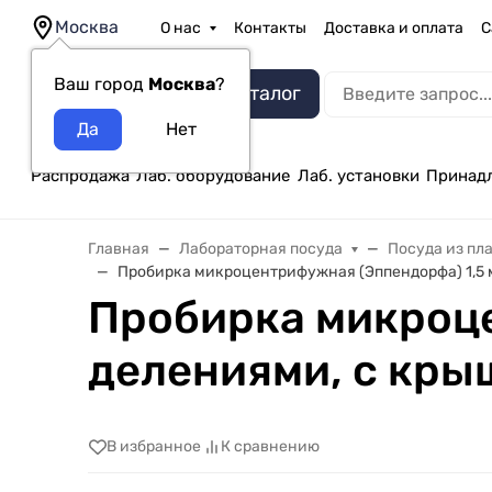
Москва
О нас
Контакты
Доставка и оплата
С
Ваш город
Москва
?
Каталог
Распродажа
Лаб. оборудование
Лаб. установки
Принад
Главная
Лабораторная посуда
Посуда из пл
Пробирка микроцентрифужная (Эппендорфа) 1,5 мл,
Пробирка микроце
делениями, с крыш
В избранное
К сравнению