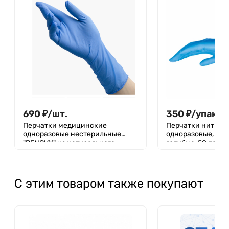
690
₽
/
шт.
350
₽
/
упак.
Перчатки медицинские
Перчатки нитрил
одноразовые нестерильные
одноразовые, «B
"BENOVY" из натурального
голубые, 50 пар
латекса текстурированные
неопудренные с двухкратной
хлоринацией ультра плотные,
размер: XL, 25 пар
С этим товаром также покупают