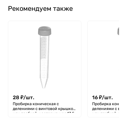
Рекомендуем также
28
₽
/
шт.
16
₽
/
шт.
Пробирка коническая с
Пробирка кониче
делениями с винтовой крышкой
делениями с вин
или пробкой, нестерильная 13,5
или пробкой, нес
мл, 16х110 мм, без делений, п/с,
мл, Литопласт
Aptaca