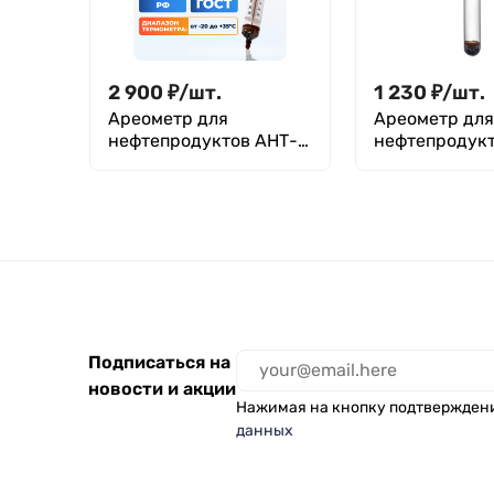
2 900
₽
/
шт.
1 230
₽
/
шт.
Ареометр для
Ареометр для
нефтепродуктов АНТ-2
нефтепродук
750-830, ГОСТ 18481-
800-830
81
Подписаться на
новости и акции
Нажимая на кнопку подтвержден
данных