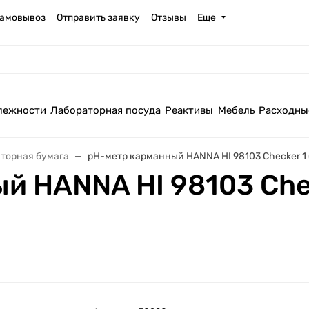
амовывоз
Отправить заявку
Отзывы
Еще
лежности
Лабораторная посуда
Реактивы
Мебель
Расходны
торная бумага
pH-метр карманный HANNA HI 98103 Checker 1 
й HANNA HI 98103 Chec