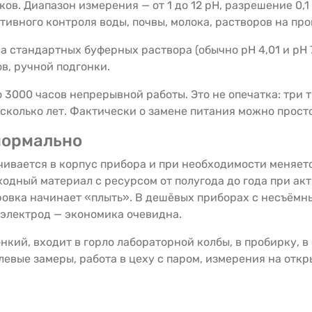
в. Диапазон измерения — от 1 до 12 pH, разрешение 0,1
тивного контроля воды, почвы, молока, растворов на пр
 стандартных буферных раствора (обычно pH 4,01 и pH 7
в, ручной подгонки.
о 3000 часов непрерывной работы. Это не опечатка: три т
сколько лет. Фактически о замене питания можно просто
нормально
учивается в корпус прибора и при необходимости меняет
сходный материал с ресурсом от полугода до года при а
ровка начинает «плыть». В дешёвых приборах с несъёмн
 электрод — экономика очевидна.
кий, входит в горло лабораторной колбы, в пробирку, в 
олевые замеры, работа в цеху с паром, измерения на от