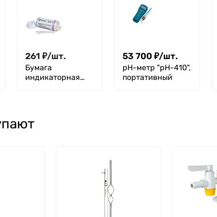
100 шт.
красная pH 5-8,
уп. 100 шт. Экрос
261
₽
/
шт.
53 700
₽
/
шт.
Бумага
pH-метр "pH-410",
индикаторная
портативный
фенолфталеинова
я pH 8,3 - 10, уп.
100 шт. Экрос
упают