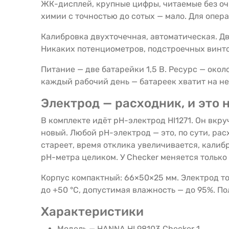
ЖК-дисплей, крупные цифры, читаемые без очко
химии с точностью до сотых — мало. Для опера
Калибровка двухточечная, автоматическая. Два
Никаких потенциометров, подстроечных винто
Питание — две батарейки 1,5 В. Ресурс — окол
каждый рабочий день — батареек хватит на не
Электрод — расходник, и это 
В комплекте идёт pH-электрод HI1271. Он вкр
новый. Любой pH-электрод — это, по сути, ра
стареет, время отклика увеличивается, калиб
pH-метра целиком. У Checker меняется только
Корпус компактный: 66×50×25 мм. Электрод тон
до +50 °C, допустимая влажность — до 95%. П
Характеристики
Модель — HANNA HI 98103 Checker 1