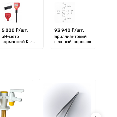
нейтральная pH
pH 5-8, уп. 100 шт.
5-8, уп. 100 шт.
Экрос
5 200
₽
/
шт.
93 940
₽
/
шт.
pH-метр
Бриллиантовый
карманный KL-
зеленый, порошок
98103