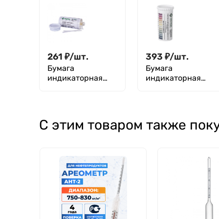
, уп. 100 шт. Экрос
3-5, уп. 100 шт.
Экрос
261
₽
/
шт.
393
₽
/
шт.
Бумага
Бумага
индикаторная
индикаторная
свинцовая, уп.
универсальная
100 шт. Экрос
рН 0-12, уп. 100
шт., Экрос
С этим товаром также пок