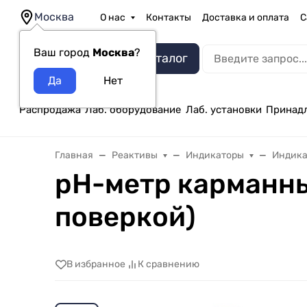
Москва
О нас
Контакты
Доставка и оплата
С
Ваш город
Москва
?
Каталог
Распродажа
Лаб. оборудование
Лаб. установки
Принад
Главная
Реактивы
Индикаторы
Индика
pH-метр карманны
поверкой)
В избранное
К сравнению