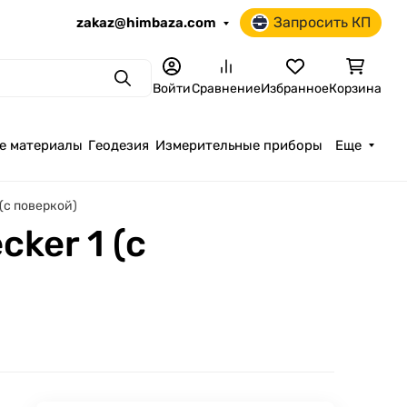
Запросить КП
zakaz@himbaza.com
Поиск
Войти
Сравнение
Избранное
Корзина
е материалы
Геодезия
Измерительные приборы
Еще
(с поверкой)
ker 1 (с