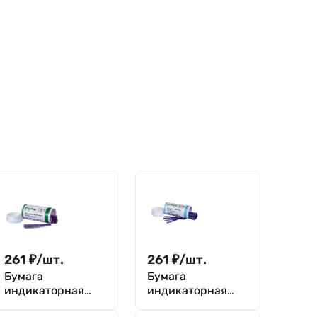
261
₽
/
шт.
261
₽
/
шт.
Бумага
Бумага
индикаторная
индикаторная
лакмусовая
лакмусовая синяя