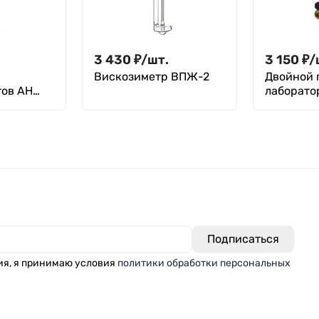
3 430
₽
/
шт.
3 150
₽
/
Вискозиметр ВПЖ-2
Двойной 
тов АН
лаборато
Stegler K
медь, выс
угловой)
ия, я принимаю условия
политики обработки персональных