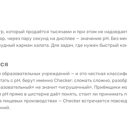
р, который продаётся тысячами и при этом не надоедает
вор, через пару секунд на дисплее — значение pH. Без ме
рудный карман халата. Для задач, где нужен быстрый кон
тся
ля образовательных учреждений — и это честная класси
тать с pH, берут именно Checker: сломать сложно, разобр
бразовательный» не значит «игрушечный». Приёмщики м
pH прямо в цистерне даёт понять, стоит ли принимать 
 пищевых производствах — Checker встречается повсюд
оний.