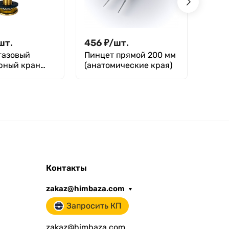
шт.
456
₽
/
шт.
5 89
газовый
Пинцет прямой 200 мм
Дозат
рный кран
(анатомические края)
1000:
G-2-105 (литая
ота 105 мм,
Контакты
zakaz@himbaza.com
Запросить КП
zakaz@himbaza.com