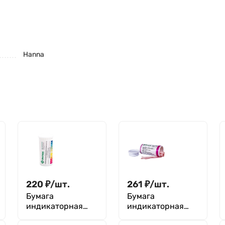
Hanna
220
₽
/
шт.
261
₽
/
шт.
Бумага
Бумага
индикаторная
индикаторная
конго синяя, уп.
лакмусовая