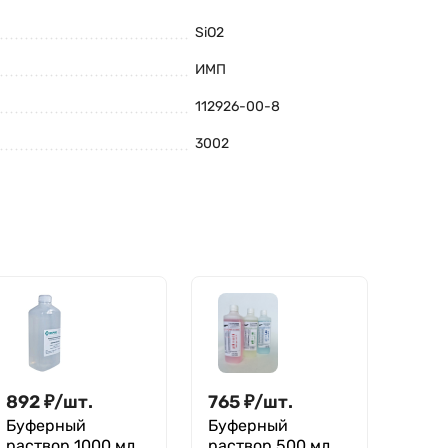
SiO2
ИМП
112926-00-8
3002
892
₽
/
шт.
765
₽
/
шт.
Буферный
Буферный
раствор 1000 мл,
раствор 500 мл,