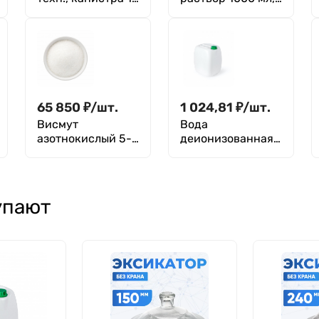
л (9кг)
рН = 3.56
прозрачный, ТУ
2642-071-
23050963-2009
65 850
₽
/
шт.
1 024,81
₽
/
шт.
Висмут
Вода
азотнокислый 5-
деионизованная,
вод. ЧДА
канистра
упают