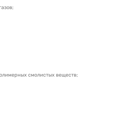
газов;
полимерных смолистых веществ;