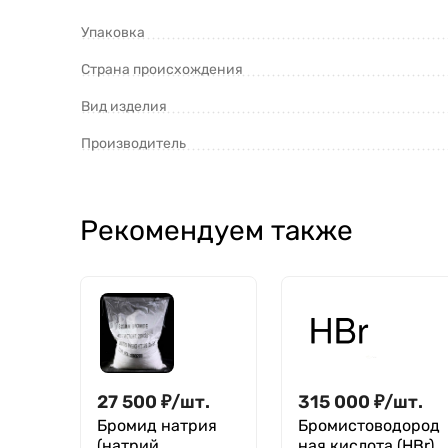
Упаковка
Страна происхождения
Вид изделия
Производитель
Рекомендуем также
27 500
₽
/
шт.
315 000
₽
/
шт.
Бромид натрия
Бромистоводород
(натрий
ная кислота (HBr)