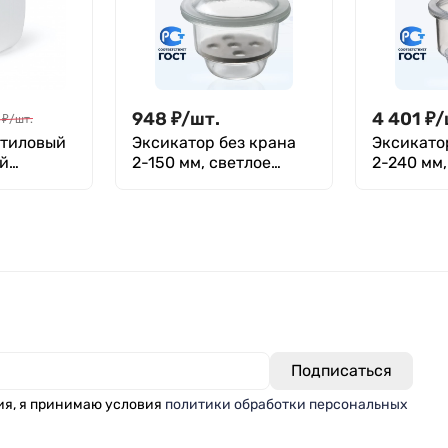
948
₽
/
шт.
4 401
₽
/
₽
/
шт.
Этиловый
Эксикатор без крана
Эксикато
й
2-150 мм, светлое
2-240 мм,
стекло
стекло
ия, я принимаю условия
политики обработки персональных