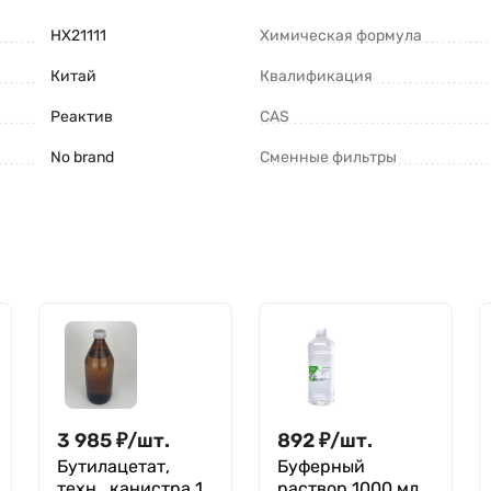
HX21111
Химическая формула
Китай
Квалификация
Реактив
CAS
No brand
Сменные фильтры
3 985
₽
/
шт.
892
₽
/
шт.
Бутилацетат,
Буферный
техн., канистра 10
раствор 1000 мл,