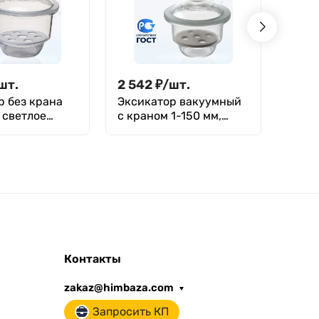
шт.
2 542
₽
/
шт.
62
₽
р без крана
Эксикатор вакуумный
Ложк
 светлое
с краном 1-150 мм,
мм м
светлое стекло
Контакты
zakaz@himbaza.com
Запросить КП