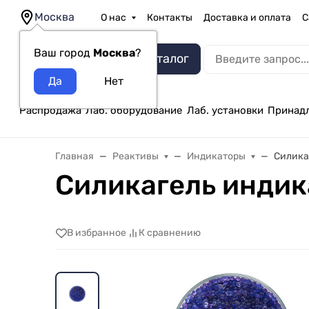
Москва
О нас
Контакты
Доставка и оплата
С
Ваш город
Москва
?
Каталог
Распродажа
Лаб. оборудование
Лаб. установки
Принад
Главная
Реактивы
Индикаторы
Силика
Силикагель инди
В избранное
К сравнению