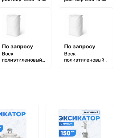
рН = 6.86
рН = 6.86 ± 0,01,
прозрачный, ТУ
ТУ-2638-005-
2642-071-
69240025-2020
23050963-2009
По запросу
По запросу
Воск
Воск
полиэтиленовый
полиэтиленовый
неокисленный
неокисленный
ПВ-200
ПВ-300