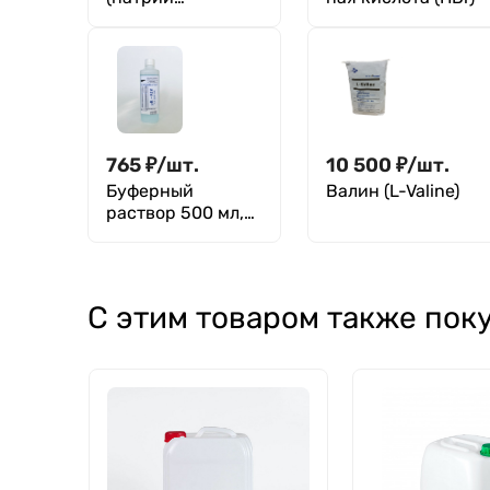
бромистый)
765
₽
/
шт.
10 500
₽
/
шт.
Буферный
Валин (L-Valine)
раствор 500 мл,
рН = 9.18 ± 0,03
синий, ТУ-2638-
005-69240025-
2020
С этим товаром также пок