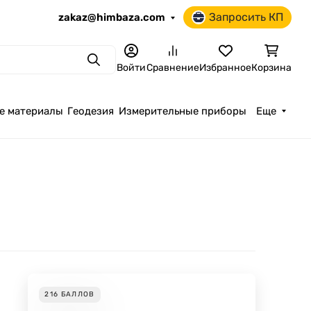
Запросить КП
zakaz@himbaza.com
Поиск
Войти
Сравнение
Избранное
Корзина
е материалы
Геодезия
Измерительные приборы
Еще
216
БАЛЛОВ