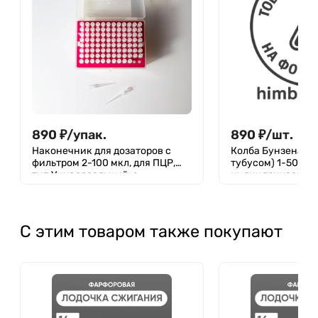
890
₽
/
упак.
890
₽
/
шт.
Наконечник для дозаторов с
Колба Бунзена 50
фильтром 2-100 мкл, для ПЦР,
тубусом) 1-500, с
тип Универсальный, с
цилиндрической 
делениями, стерильный (без
без градуировки,
ДНКаз, РНКаз), упаковка -
штатив 96 шт, Aptaca
С этим товаром также покупают