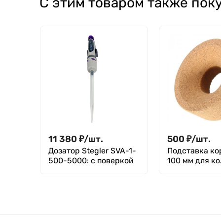
С этим товаром также пок
11 380
₽
/
шт.
500
₽
/
шт.
Дозатор Stegler SVA-1-
Подставка ко
500-5000: с поверкой
100 мм для к
мл