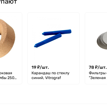
упают
19
₽
/
шт.
78
₽
/
шт.
рковая
Карандаш по стеклу
Фильтры 
олбы 250
синий, Vitrograf
"Зеленая 
уп. 100 шт