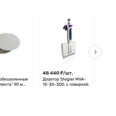
48 440
₽
/
шт.
16 7
обеззоленные
Дозатор Stegler MVA-
Авто
лента" 90 мм,
12-30-300: с поверкой
пипет
.
100 (
100 м