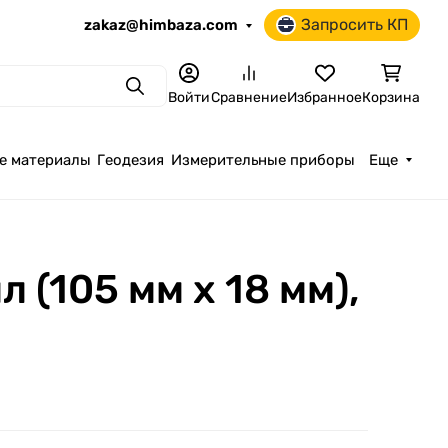
Запросить КП
zakaz@himbaza.com
Поиск
Войти
Сравнение
Избранное
Корзина
е материалы
Геодезия
Измерительные приборы
Еще
(105 мм х 18 мм),