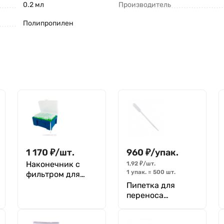
0.2 мл
Производитель
Полипропилен
1 170
₽
/
шт.
960
₽
/
упак.
Наконечник c
1,92
₽
/
шт.
1 упак.
=
500
шт.
фильтром для
дозатора Stegler
Пипетка для
BTF300/96 (300
переноса
мкл, 96 шт, в
жидкости
коробке)
(Пастера)