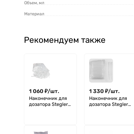
Объем, мл
Материал
Рекомендуем также
1 060
₽
/
шт.
1 330
₽
/
шт.
Наконечник для
Наконечник для
дозатора Stegler
дозатора Stegler
PT1000/500 (1000
PT5000/100 (5000
мкл, 500 шт, в
мкл, 100 шт, в
пакете россыпью)
пакете россыпью)