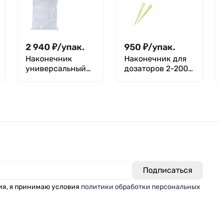
нестерильная 3,5
мл, с делениями,
уп. 500 шт., M.
Med.
2 940
₽
/
упак.
950
₽
/
упак.
Наконечник
Наконечник для
универсальный
дозаторов 2-200
10000 мкл
мкл, желтый, уп.
(россыпь) - 100
1000 шт, Aptaca
шт.
ия, я принимаю условия
политики обработки персональных