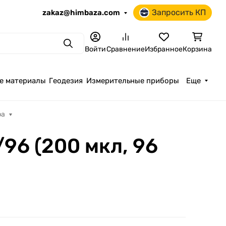
Запросить КП
zakaz@himbaza.com
Поиск
Войти
Сравнение
Избранное
Корзина
е материалы
Геодезия
Измерительные приборы
Еще
ра
96 (200 мкл, 96