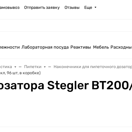
амовывоз
Отправить заявку
Отзывы
Еще
лежности
Лабораторная посуда
Реактивы
Мебель
Расходны
астика
Пипетки
Наконечники для пипеточного дозато
л, 96 шт, в коробке)
затора Stegler BT200/