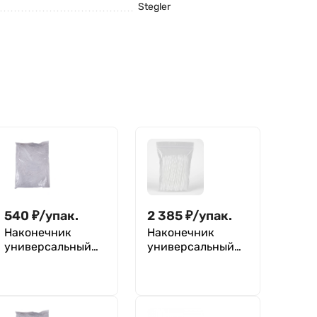
Stegler
540
₽
/
упак.
2 385
₽
/
упак.
Наконечник
Наконечник
универсальный
универсальный
300 мкл (россыпь)
5000 мкл
- 500 шт.
(россыпь) - 100
шт.