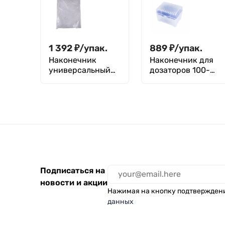
1 392
₽
/
упак.
889
₽
/
упак.
Наконечник
Наконечник для
универсальный
дозаторов 100-
10 мкл (россыпь) -
1000мкл,
1000 шт.
универс.,стериль
ный, с фильтром,
упак. 96шт
Подписаться на
новости и акции
Нажимая на кнопку подтвержден
данных