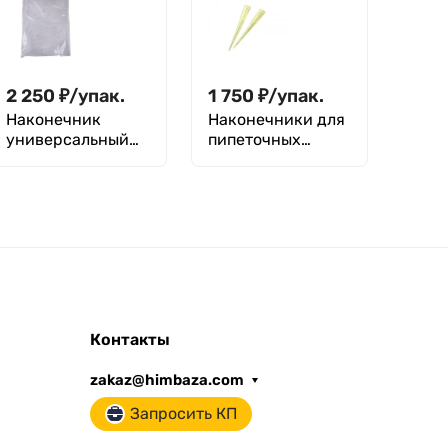
2 250
₽
/
упак.
1 750
₽
/
упак.
Наконечник
Наконечники для
универсальный
пипеточных
1000 мкл
дозаторов
(россыпь) - 1000
Sartorius
шт.
нестерильные,
без фильтра, 10-
1000мкл, Optifit
стандартные,
71,5мм, уп. 480 шт
Контакты
zakaz@himbaza.com
Запросить КП