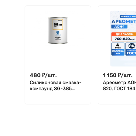
480
₽
/
шт.
1 150
₽
/
шт.
Силиконовая смазка-
Ареометр АОН
компаунд SG-385
820, ГОСТ 184
NLGI-3 (12 гр)