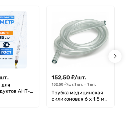
шт.
152,50
₽
/
шт.
381
 для
Лапк
152,50
₽
/
шт.
1 шт.
=
1
шт.
дуктов АНТ-1
унив
Трубка медицинская
 ГОСТ 18481-
силиконовая 6 х 1.5 мм
(внутренний диаметр
Х толщина стенки)