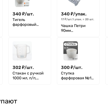
340
₽
/
шт.
340
₽
/
упак.
Тигель
17
₽
/
шт.
1 упак.
=
20
шт.
фарфоровый
Чашка Петри
низкий №6, 135
90мм
мл (75 мм х 57 мм),
одноразовая, п/с,
ГОСТ 9147-80
стерильная,
ЧБН1-В-14×90
Перинт, уп. 20 шт.
302
₽
/
шт.
300
₽
/
шт.
Стакан с ручкой
Ступка
1000 мл, п/п,
фарфоровая №1
LAMAPLAST
(50 мм х 35 мм),
ГОСТ 9147-80
упают