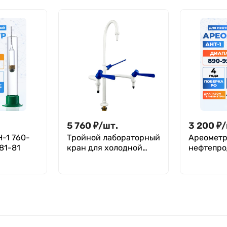
5 760
₽
/
шт.
3 200
₽
/
-1 760-
Тройной лабораторный
Ареометр
81-81
кран для холодной
нефтепро
воды Stegler KV-3-550
890-950,
(латунь, высота 550
81
мм)