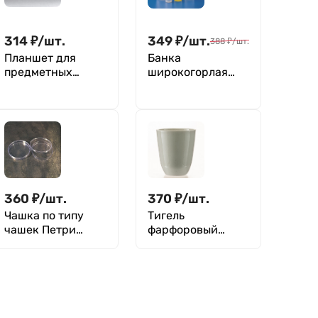
314
₽
/
шт.
349
₽
/
шт.
388
₽
/
шт.
Планшет для
Банка
предметных
широкогорлая
стекол на 20
для реактивов
мест, п/с,
250 мл, с
335х190, M. Med
делениями, п/п,
Kartell
360
₽
/
шт.
370
₽
/
шт.
Чашка по типу
Тигель
чашек Петри
фарфоровый
односекционная,
высокий б/н, 225
100 мм, п/с,
мл (76 мм х 89
стерильная, уп. 10
мм), ГОСТ 9147-80
шт, Aptaca