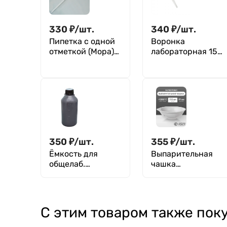
330
₽
/
шт.
340
₽
/
шт.
Пипетка с одной
Воронка
отметкой (Мора)
лабораторная 150
2-2-20
мм, п/п, Greetmed
(стебель d=28 мм,
L=105 мм)
350
₽
/
шт.
355
₽
/
шт.
Ёмкость для
Выпарительная
общелаб.
чашка
применения
фарфоровая №3,
(бутылка) град,
100 мл (97 мм х 35
1000 мл, с
мм), ГОСТ 9147-80
уз.горлом, цвет
С этим товаром также пок
серый, п/эт,
Aptaca