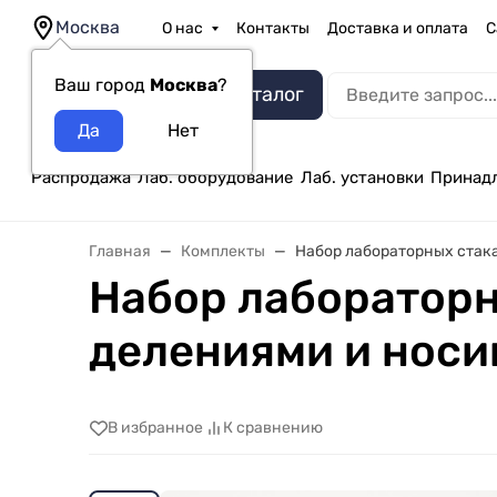
Москва
О нас
Контакты
Доставка и оплата
С
Ваш город
Москва
?
Каталог
Распродажа
Лаб. оборудование
Лаб. установки
Принад
Главная
Комплекты
Набор лабораторных стака
Набор лабораторн
делениями и носик
В избранное
К сравнению