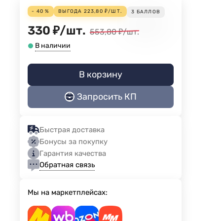
- 40 %
ВЫГОДА
223,80
₽
/
ШТ.
3
БАЛЛОВ
330
₽
/
шт.
553,80
₽
/
шт.
В наличии
В корзину
Запросить КП
Быстрая доставка
Бонусы за покупку
Гарантия качества
Обратная связь
Мы на маркетплейсах: