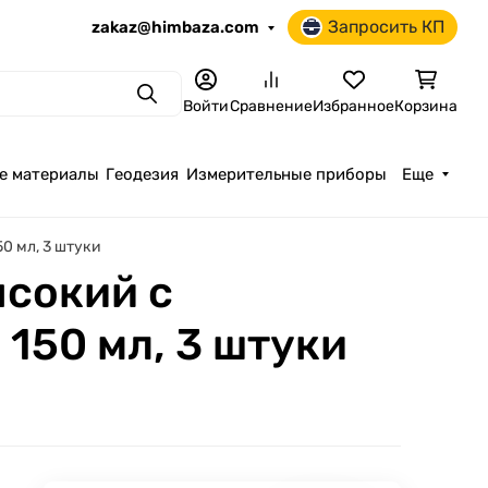
Запросить КП
zakaz@himbaza.com
Поиск
Войти
Сравнение
Избранное
Корзина
е материалы
Геодезия
Измерительные приборы
Еще
0 мл, 3 штуки
ысокий с
150 мл, 3 штуки